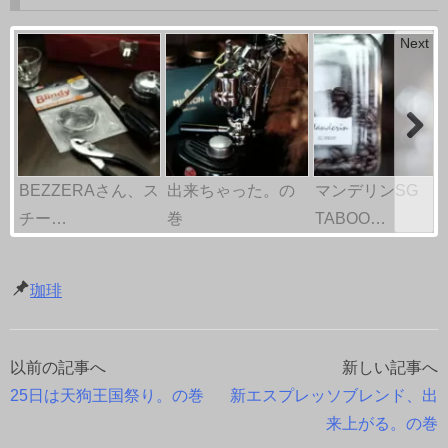
Next
BEZZERAさん、ス
出来ちゃった。の
マンデリンSG
チー…
巻
TABOO…
珈琲
以前の記事へ
新しい記事へ
投
25日は天狗王国祭り。の巻
新エスプレッソブレンド、出
稿
来上がる。の巻