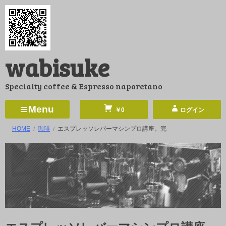
コ
ン
テ
ン
wabisuke
ツ
へ
Specialty coffee & Espresso naporetano
ス
キ
Menu
￥0
ログイン
ッ
HOME
珈琲
エスプレッソレバーマシンプロ講座。完
プ