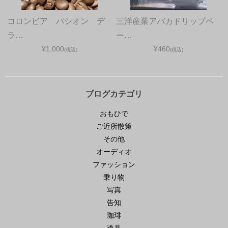
コロンビア パシオン デ
三洋産業アバカドリップペ
ラ…
ー…
¥1,000
¥460
(税込)
(税込)
ブログカテゴリ
おもひで
ご近所散策
その他
オーディオ
ファッション
乗り物
写真
告知
珈琲
道具