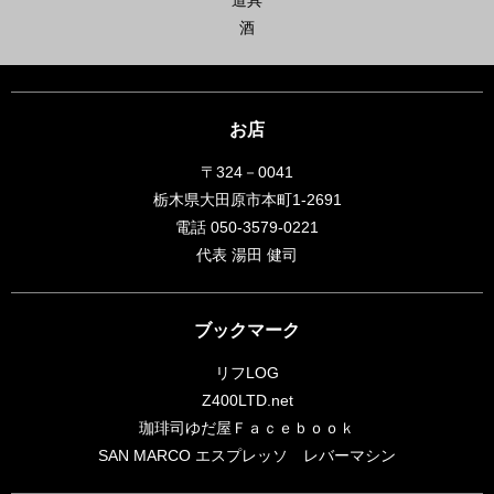
酒
お店
〒324－0041
栃木県大田原市本町1-2691
電話 050-3579-0221
代表 湯田 健司
ブックマーク
リフLOG
Z400LTD.net
珈琲司ゆだ屋Ｆａｃｅｂｏｏｋ
SAN MARCO エスプレッソ レバーマシン