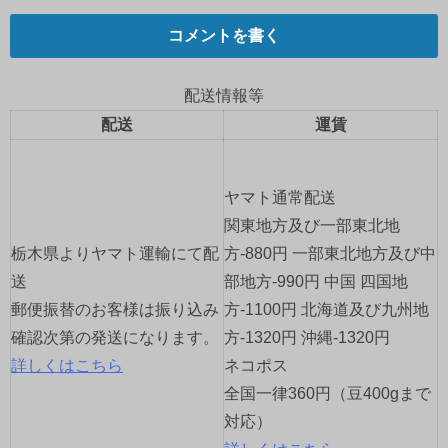
ナ
コメントを書く
ビ
ゲ
配送情報等
配送
運賃
ー
シ
ヤマト通常配送
ョ
関東地方及び一部東北地
栃木県よりヤマト運輸にて配
方-880円 一部東北地方及び中
ン
送
部地方-990円 中国 四国地
郵便振替のお客様は振り込み
方-1100円 北海道及び九州地
確認次第の発送になります。
方-1320円 沖縄-1320円
詳しくはこちら
ネコポス
全国一律360円（豆400gまで
対応）