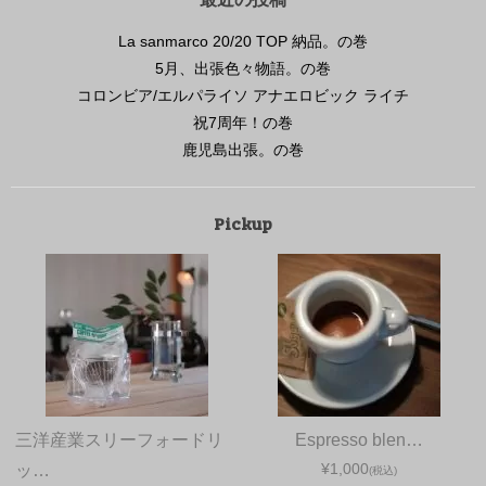
La sanmarco 20/20 TOP 納品。の巻
5月、出張色々物語。の巻
コロンビア/エルパライソ アナエロビック ライチ
祝7周年！の巻
鹿児島出張。の巻
Pickup
三洋産業スリーフォードリ
Espresso blen…
¥1,000
ッ…
(税込)