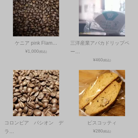
ケニア pink Flam…
三洋産業アバカドリップペ
¥1,000
ー…
(税込)
¥460
(税込)
コロンビア パシオン デ
ビスコッティ
¥280
ラ…
(税込)