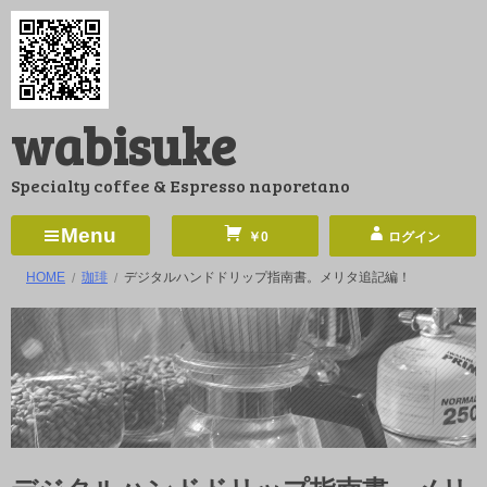
コ
ン
テ
ン
wabisuke
ツ
へ
Specialty coffee & Espresso naporetano
ス
キ
Menu
￥0
ログイン
ッ
HOME
珈琲
デジタルハンドドリップ指南書。メリタ追記編！
プ