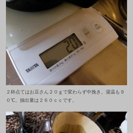
２杯点てはお豆さん２０ｇで変わらず中挽き。湯温も９
０℃。抽出量は２６０ｃｃです。