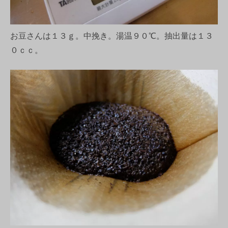
お豆さんは１３ｇ。中挽き。湯温９０℃。抽出量は１３
０ｃｃ。