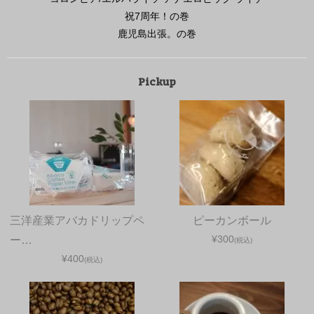
祝7周年！の巻
鹿児島出張。の巻
Pickup
三洋産業アバカドリップペ
ピーカンボール
¥300
ー…
(税込)
¥400
(税込)