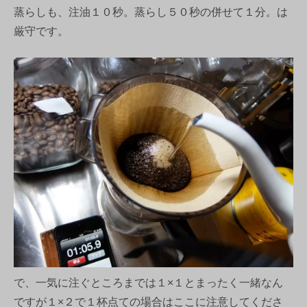
蒸らしも、注油１０秒。蒸らし５０秒の併せて１分。は
厳守です。
で、一気に注ぐところまでは１×１とまったく一緒なん
ですが１×２で１杯点ての場合はここに注意してくださ