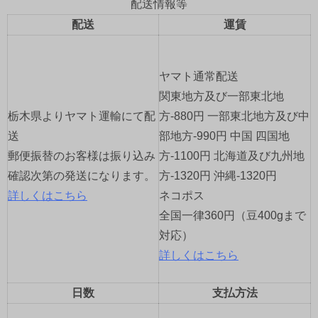
ゲ
配送情報等
配送
運賃
ー
シ
ヤマト通常配送
ョ
関東地方及び一部東北地
栃木県よりヤマト運輸にて配
方-880円 一部東北地方及び中
ン
送
部地方-990円 中国 四国地
郵便振替のお客様は振り込み
方-1100円 北海道及び九州地
確認次第の発送になります。
方-1320円 沖縄-1320円
詳しくはこちら
ネコポス
全国一律360円（豆400gまで
対応）
詳しくはこちら
日数
支払方法