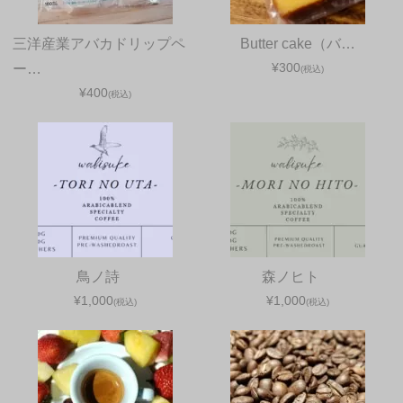
三洋産業アバカドリップペ
Butter cake（バ…
¥300
ー…
(税込)
¥400
(税込)
鳥ノ詩
森ノヒト
¥1,000
¥1,000
(税込)
(税込)