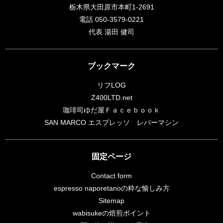
栃木県大田原市本町1-2691
電話 050-3579-0221
代表 湯田 健司
ブックマーク
リフLOG
Z400LTD.net
珈琲司ゆだ屋Ｆａｃｅｂｏｏｋ
SAN MARCO エスプレッソ レバーマシン
固定ページ
Contact form
espresso naporetanoの粋な愉しみ方
Sitemap
wabisukeの焙煎ポイント