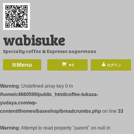
コ
ン
テ
ン
wabisuke
ツ
へ
Specialty coffee & Espresso naporetano
ス
キ
Menu
￥0
ログイン
ッ
プ
Warning
: Undefined array key 0 in
/home/c4660599/public_html/coffee-tukasa-
yudaya.com/wp-
content/themes/baseshop/breadcrumbs.php
on line
33
Warning
: Attempt to read property "parent" on null in