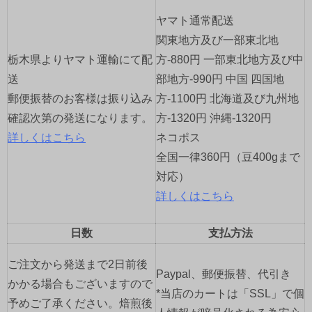
ー
ヤマト通常配送
シ
関東地方及び一部東北地
ョ
栃木県よりヤマト運輸にて配
方-880円 一部東北地方及び中
送
部地方-990円 中国 四国地
ン
郵便振替のお客様は振り込み
方-1100円 北海道及び九州地
確認次第の発送になります。
方-1320円 沖縄-1320円
詳しくはこちら
ネコポス
全国一律360円（豆400gまで
対応）
詳しくはこちら
日数
支払方法
ご注文から発送まで2日前後
Paypal、郵便振替、代引き
かかる場合もございますので
*当店のカートは「SSL」で個
予めご了承ください。焙煎後