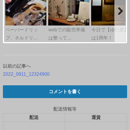
ペーパードリッ
webでの販売準備
今日で【ゆだ屋】
プ、ネルドリ…
は整って…
は1周年！
以前の記事へ
投
2022_0911_12324900
稿
ナ
コメントを書く
ビ
配送情報等
ゲ
配送
運賃