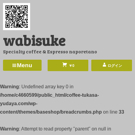
コ
ン
テ
ン
wabisuke
ツ
へ
Specialty coffee & Espresso naporetano
ス
キ
Menu
￥0
ログイン
ッ
プ
Warning
: Undefined array key 0 in
/home/c4660599/public_html/coffee-tukasa-
yudaya.com/wp-
content/themes/baseshop/breadcrumbs.php
on line
33
Warning
: Attempt to read property "parent" on null in