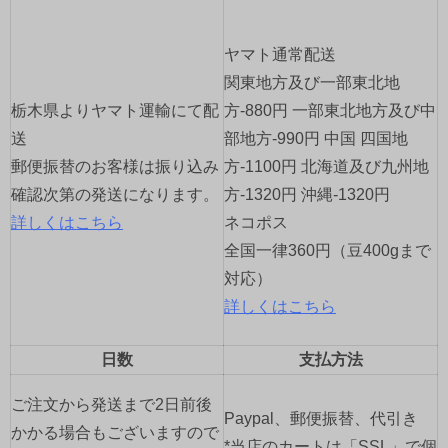
ー
ヤマト通常配送
シ
関東地方及び一部東北地
ョ
栃木県よりヤマト運輸にて配
方-880円 一部東北地方及び中
送
部地方-990円 中国 四国地
ン
郵便振替のお客様は振り込み
方-1100円 北海道及び九州地
確認次第の発送になります。
方-1320円 沖縄-1320円
詳しくはこちら
ネコポス
全国一律360円（豆400gまで
対応）
詳しくはこちら
日数
支払方法
ご注文から発送まで2日前後
Paypal、郵便振替、代引き
かかる場合もございますので
*当店のカートは「SSL」で個