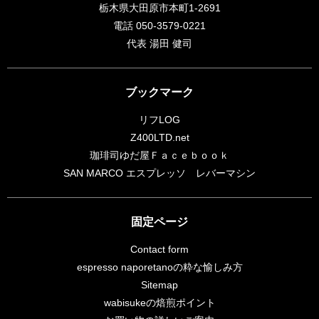
栃木県大田原市本町1-2691
電話 050-3579-0221
代表 湯田 健司
ブックマーク
リフLOG
Z400LTD.net
珈琲司ゆだ屋Ｆａｃｅｂｏｏｋ
SAN MARCO エスプレッソ レバーマシン
固定ページ
Contact form
espresso naporetanoの粋な愉しみ方
Sitemap
wabisukeの焙煎ポイント