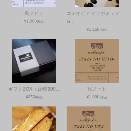
鳥ノヒト
エチオピア イリガチェフ
¥1,000
G…
(税込)
¥1,250
(税込)
ギフトBOX（豆/粉200…
旅ノヒト
¥350
¥1,000
(税込)
(税込)