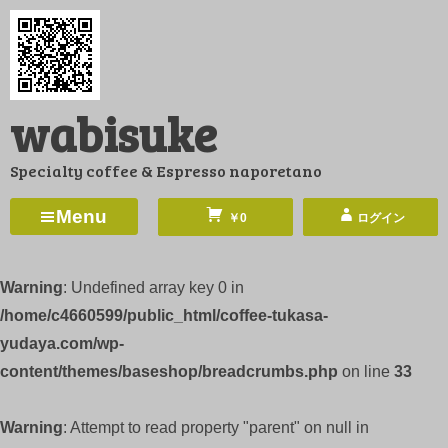
コ
ン
テ
ン
wabisuke
ツ
へ
Specialty coffee & Espresso naporetano
ス
キ
Menu
￥0
ログイン
ッ
プ
Warning
: Undefined array key 0 in
/home/c4660599/public_html/coffee-tukasa-
yudaya.com/wp-
content/themes/baseshop/breadcrumbs.php
on line
33
Warning
: Attempt to read property "parent" on null in