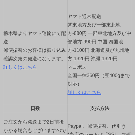
ー
ヤマト通常配送
シ
関東地方及び一部東北地
ョ
栃木県よりヤマト運輸にて配
方-880円 一部東北地方及び中
送
部地方-990円 中国 四国地
ン
郵便振替のお客様は振り込み
方-1100円 北海道及び九州地
確認次第の発送になります。
方-1320円 沖縄-1320円
詳しくはこちら
ネコポス
全国一律360円（豆400gまで
対応）
詳しくはこちら
日数
支払方法
ご注文から発送まで2日前後
Paypal、郵便振替、代引き
かかる場合もございますので
*当店のカートは「SSL」で個