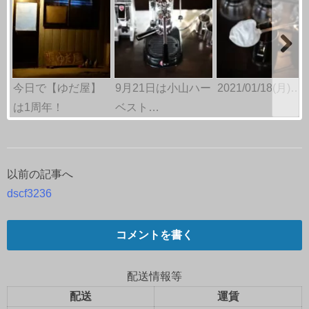
今日で【ゆだ屋】
9月21日は小山ハー
2021/01/18(月)…
は1周年！
ベスト…
以前の記事へ
投
dscf3236
稿
ナ
コメントを書く
ビ
配送情報等
ゲ
配送
運賃