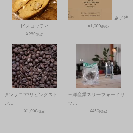
旅ノ詩
ビスコッティ
¥1,000
(税込)
¥280
(税込)
タンザニア/リビングスト
三洋産業スリーフォードリ
ン…
ッ…
¥1,000
¥450
(税込)
(税込)