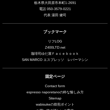
栃木県大田原市本町1-2691
電話 050-3579-0221
代表 湯田 健司
ブックマーク
リフLOG
Z400LTD.net
珈琲司ゆだ屋Ｆａｃｅｂｏｏｋ
SAN MARCO エスプレッソ レバーマシン
固定ページ
Contact form
espresso naporetanoの粋な愉しみ方
Sitemap
wabisukeの焙煎ポイント