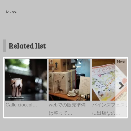
いいね:
Related list
Next
Caffe cioccol…
webでの販売準備
パインズフェスタ
は整って…
に出店なの…