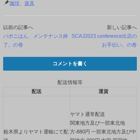
珈琲
、
道具
以前の記事へ
新しい記事へ
投
パボニはん、メンテナンス終
SCAJ2023 conference出店の
稿
了。の巻
お手伝い。の巻
ナ
コメントを書く
ビ
ゲ
配送情報等
配送
運賃
ー
シ
ヤマト通常配送
ョ
関東地方及び一部東北地
栃木県よりヤマト運輸にて配
方-880円 一部東北地方及び中
ン