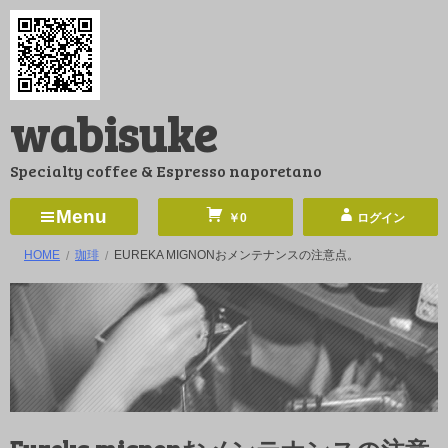
コ
ン
テ
ン
wabisuke
ツ
へ
Specialty coffee & Espresso naporetano
ス
キ
Menu
￥0
ログイン
ッ
HOME
珈琲
EUREKA MIGNONおメンテナンスの注意点。
プ