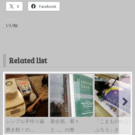
X
Facebook
いいね:
Related list
Next
シンプル手作り歯
新企画、着々
「こまものやよさ
磨き粉！の…
と…。の巻
ぶろう」さ…