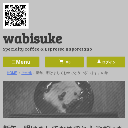
コ
ン
テ
ン
wabisuke
ツ
へ
Specialty coffee & Espresso naporetano
ス
キ
Menu
￥0
ログイン
ッ
HOME
その他
新年、明けましておめでとうございます。の巻
プ