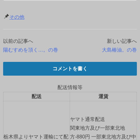
その他
以前の記事へ
新しい記事へ
投
陽むすめを頂く…。の巻
大島椿油。の巻
稿
ナ
コメントを書く
ビ
配送情報等
ゲ
配送
運賃
ー
ヤマト通常配送
シ
関東地方及び一部東北地
ョ
栃木県よりヤマト運輸にて配
方-880円 一部東北地方及び中