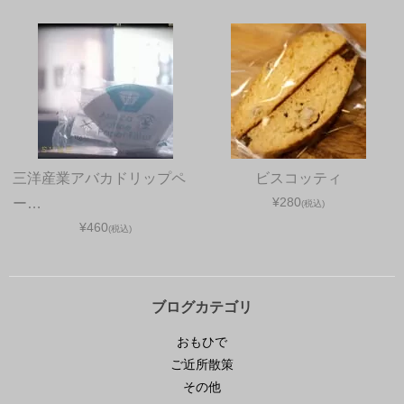
三洋産業アバカドリップペ
ビスコッティ
¥280
ー…
(税込)
¥460
(税込)
ブログカテゴリ
おもひで
ご近所散策
その他