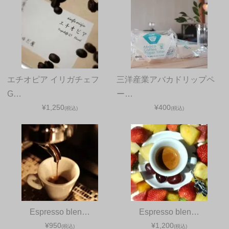
エチオピア イリガチェフ
三洋産業アバカドリップペ
G…
ー…
¥1,250
¥400
(税込)
(税込)
Espresso blen…
Espresso blen…
¥950
¥1,200
(税込)
(税込)