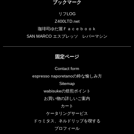
ブックマーク
リフLOG
Z400LTD.net
珈琲司ゆだ屋Ｆａｃｅｂｏｏｋ
SAN MARCO エスプレッソ レバーマシン
固定ページ
Contact form
espresso naporetanoの粋な愉しみ方
Sitemap
wabisukeの焙煎ポイント
お買い物の詳しいご案内
カート
ケータリングサービス
ドゥミタス、ネルドリップを喫する
プロフィール