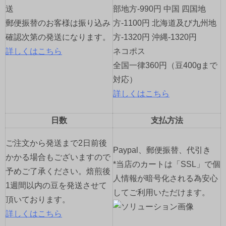
送
部地方-990円 中国 四国地
ン
郵便振替のお客様は振り込み
方-1100円 北海道及び九州地
確認次第の発送になります。
方-1320円 沖縄-1320円
詳しくはこちら
ネコポス
全国一律360円（豆400gまで
対応）
詳しくはこちら
日数
支払方法
ご注文から発送まで2日前後
Paypal、郵便振替、代引き
かかる場合もございますので
*当店のカートは「SSL」で個
予めご了承ください。焙煎後
人情報が暗号化される為安心
1週間以内の豆を発送させて
してご利用いただけます。
頂いております。
詳しくはこちら