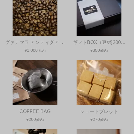
グァテマラ アンティグア …
ギフトBOX（豆/粉200…
¥1,000
¥350
(税込)
(税込)
COFFEE BAG
ショートブレッド
¥200
¥270
(税込)
(税込)