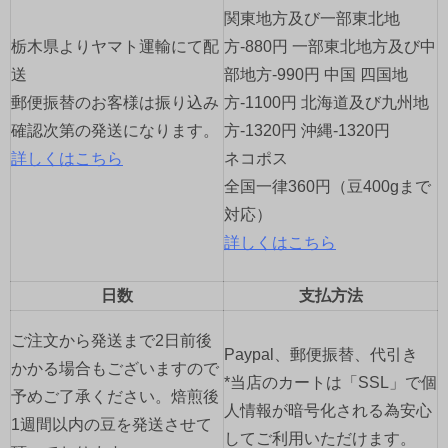
シ
関東地方及び一部東北地
ョ
栃木県よりヤマト運輸にて配
方-880円 一部東北地方及び中
送
部地方-990円 中国 四国地
ン
郵便振替のお客様は振り込み
方-1100円 北海道及び九州地
確認次第の発送になります。
方-1320円 沖縄-1320円
詳しくはこちら
ネコポス
全国一律360円（豆400gまで
対応）
詳しくはこちら
日数
支払方法
ご注文から発送まで2日前後
Paypal、郵便振替、代引き
かかる場合もございますので
*当店のカートは「SSL」で個
予めご了承ください。焙煎後
人情報が暗号化される為安心
1週間以内の豆を発送させて
してご利用いただけます。