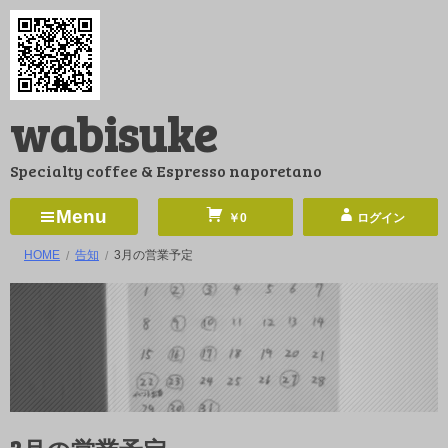
コ
ン
テ
ン
wabisuke
ツ
へ
Specialty coffee & Espresso naporetano
ス
キ
Menu
￥0
ログイン
ッ
HOME
告知
3月の営業予定
プ