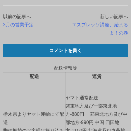
以前の記事へ
新しい記事へ
投
3月の営業予定
エスプレッソ講座、始まる
稿
よ！の巻
ナ
コメントを書く
ビ
ゲ
配送情報等
配送
運賃
ー
シ
ヤマト通常配送
ョ
関東地方及び一部東北地
栃木県よりヤマト運輸にて配
方-880円 一部東北地方及び中
ン
送
部地方-990円 中国 四国地
郵便振替のお客様は振り込み
方-1100円 北海道及び九州地