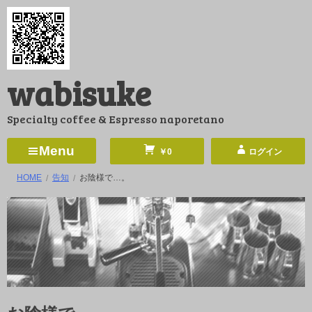
コ
ン
テ
ン
wabisuke
ツ
へ
Specialty coffee & Espresso naporetano
ス
キ
Menu
￥0
ログイン
ッ
HOME
告知
お陰様で…。
プ