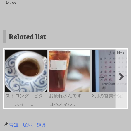
いいね:
Related list
Next
ストロング、ビタ
お疲れさんです！
3月の営業予定
ー、スィー…
ロハスマル…
告知
、
珈琲
、
道具