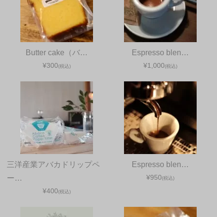
Butter cake（バ…
Espresso blen…
¥300
¥1,000
(税込)
(税込)
三洋産業アバカドリップペ
Espresso blen…
¥950
ー…
(税込)
¥400
(税込)