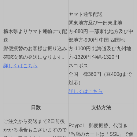
シ
ョ
ヤマト通常配送
関東地方及び一部東北地
ン
栃木県よりヤマト運輸にて配
方-880円 一部東北地方及び中
送
部地方-990円 中国 四国地
郵便振替のお客様は振り込み
方-1100円 北海道及び九州地
確認次第の発送になります。
方-1320円 沖縄-1320円
詳しくはこちら
ネコポス
全国一律360円（豆400gまで
対応）
詳しくはこちら
日数
支払方法
ご注文から発送まで2日前後
Paypal、郵便振替、代引き
かかる場合もございますので
*当店のカートは「SSL」で個