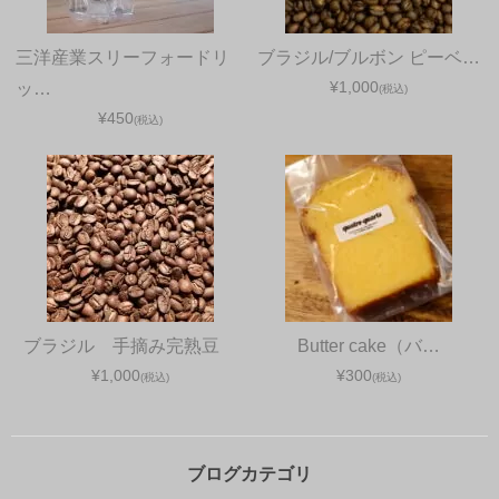
三洋産業スリーフォードリ
ブラジル/ブルボン ピーベ…
¥1,000
ッ…
(税込)
¥450
(税込)
ブラジル 手摘み完熟豆
Butter cake（バ…
¥1,000
¥300
(税込)
(税込)
ブログカテゴリ