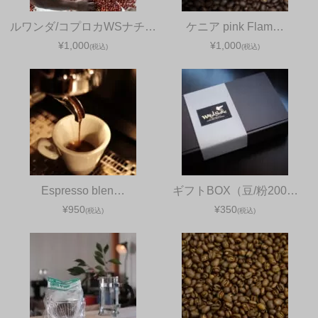
ルワンダ/コプロカWSナチ…
ケニア pink Flam…
¥1,000
¥1,000
(税込)
(税込)
Espresso blen…
ギフトBOX（豆/粉200…
¥950
¥350
(税込)
(税込)