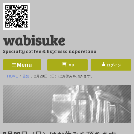
コ
ン
テ
ン
wabisuke
ツ
へ
Specialty coffee & Espresso naporetano
ス
キ
Menu
￥0
ログイン
ッ
HOME
告知
2月28日（日）はお休みを頂きます。
プ