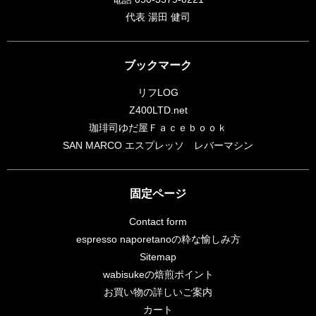
代表 湯田 健司
ブックマーク
リフLOG
Z400LTD.net
珈琲司ゆだ屋Ｆａｃｅｂｏｏｋ
SAN MARCO エスプレッソ レバーマシン
固定ページ
Contact form
espresso naporetanoの粋な愉しみ方
Sitemap
wabisukeの焙煎ポイント
お買い物の詳しいご案内
カート