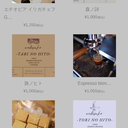
エチオピア イリガチェフ
森ノ詩
¥1,000
G…
(税込)
¥1,250
(税込)
旅ノヒト
Espresso blen…
¥1,000
¥1,050
(税込)
(税込)