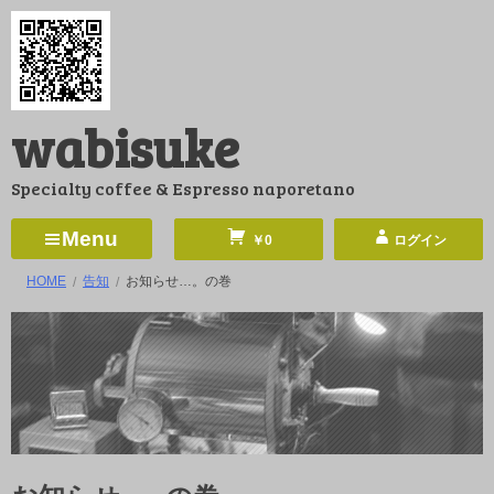
コ
ン
テ
ン
wabisuke
ツ
へ
Specialty coffee & Espresso naporetano
ス
キ
Menu
￥0
ログイン
ッ
HOME
告知
お知らせ…。の巻
プ