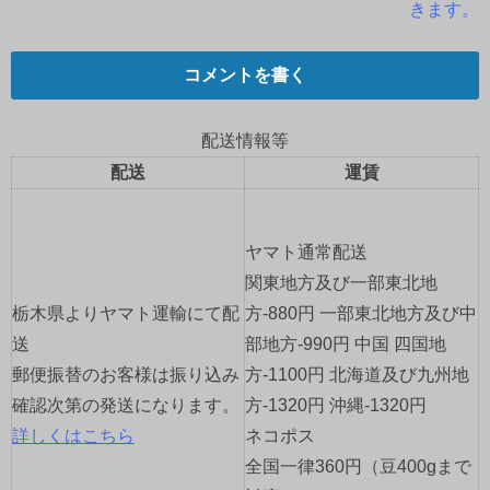
稿
きます。
ナ
コメントを書く
ビ
ゲ
配送情報等
配送
運賃
ー
シ
ヤマト通常配送
ョ
関東地方及び一部東北地
栃木県よりヤマト運輸にて配
方-880円 一部東北地方及び中
ン
送
部地方-990円 中国 四国地
郵便振替のお客様は振り込み
方-1100円 北海道及び九州地
確認次第の発送になります。
方-1320円 沖縄-1320円
詳しくはこちら
ネコポス
全国一律360円（豆400gまで