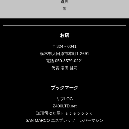
道具
酒
お店
〒324－0041
栃木県大田原市本町1-2691
電話 050-3579-0221
代表 湯田 健司
ブックマーク
リフLOG
Z400LTD.net
珈琲司ゆだ屋Ｆａｃｅｂｏｏｋ
SAN MARCO エスプレッソ レバーマシン