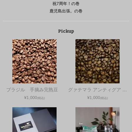
祝7周年！の巻
鹿児島出張。の巻
Pickup
ブラジル 手摘み完熟豆
グァテマラ アンティグア …
¥1,000
¥1,000
(税込)
(税込)