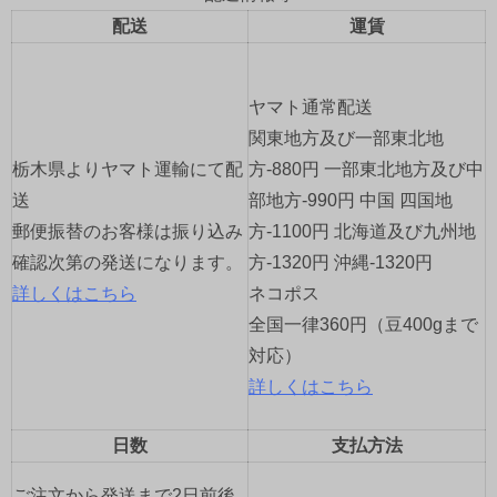
配送
運賃
ー
シ
ヤマト通常配送
ョ
関東地方及び一部東北地
栃木県よりヤマト運輸にて配
方-880円 一部東北地方及び中
ン
送
部地方-990円 中国 四国地
郵便振替のお客様は振り込み
方-1100円 北海道及び九州地
確認次第の発送になります。
方-1320円 沖縄-1320円
詳しくはこちら
ネコポス
全国一律360円（豆400gまで
対応）
詳しくはこちら
日数
支払方法
ご注文から発送まで2日前後