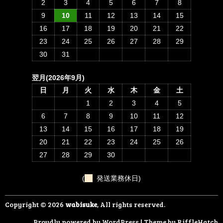
2
3
4
5
6
7
8
9
10
11
12
13
14
15
16
17
18
19
20
21
22
23
24
25
26
27
28
29
30
31
翌月(2026年9月)
日
月
火
水
木
金
土
1
2
3
4
5
6
7
8
9
10
11
12
13
14
15
16
17
18
19
20
21
22
23
24
25
26
27
28
29
30
(
発送業務休日)
Copyright © 2026
wabisuke
, All rights reserved.
Proudly powered by WordPress
|
Theme by
RiffleHatch