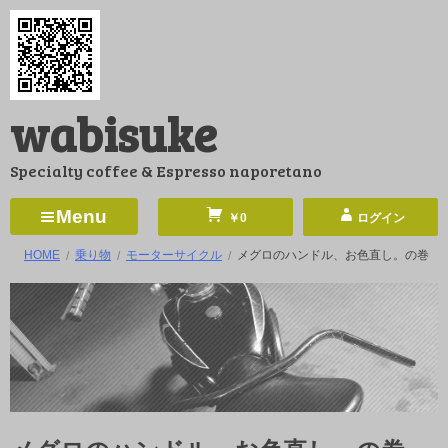
コ
ン
テ
ン
wabisuke
ツ
へ
Specialty coffee & Espresso naporetano
ス
キ
Menu
￥0
ログイン
ッ
HOME
乗り物
モーターサイクル
メグロのハンドル、お色直し。の巻
プ