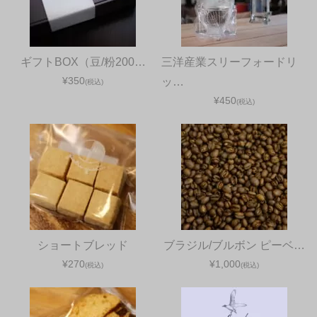
ギフトBOX（豆/粉200…
三洋産業スリーフォードリ
¥350
ッ…
(税込)
¥450
(税込)
ショートブレッド
ブラジル/ブルボン ピーベ…
¥270
¥1,000
(税込)
(税込)