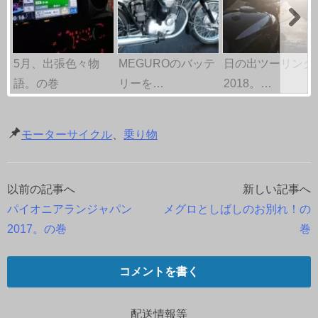
5月、出張色々物
MEGUROのバッテ
日の出ツーリング
語。の巻
リーを…
2018。…
モーターサイクル
、
乗り物
以前の記事へ
新しい記事へ
投
パイオニアランジャパン
メグロとしばしのお別れ！の
稿
2017。の巻
巻
ナ
コメントを書く
ビ
ゲ
配送情報等