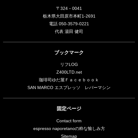
〒324－0041
栃木県大田原市本町1-2691
電話 050-3579-0221
代表 湯田 健司
ブックマーク
リフLOG
Z400LTD.net
珈琲司ゆだ屋Ｆａｃｅｂｏｏｋ
SAN MARCO エスプレッソ レバーマシン
固定ページ
Contact form
espresso naporetanoの粋な愉しみ方
Sitemap