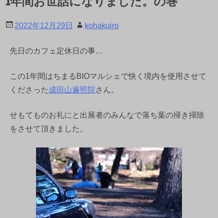
1年間お世話になりました。の巻
2022年12月29日
kohakuiro
先日のカフェ定休日の事…
この1年間はちまるBIOマルシェで快く境内を使用させて
くださった
成田山遍照院
さん。
せもてものお礼にと出展者のみんなで落ち葉の掃き掃除
をさせて頂きました。