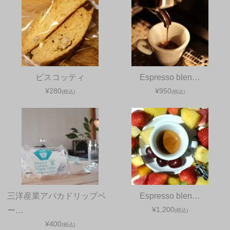
ビスコッティ
Espresso blen…
¥280
¥950
(税込)
(税込)
三洋産業アバカドリップペ
Espresso blen…
¥1,200
ー…
(税込)
¥400
(税込)