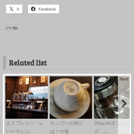
X
Facebook
いいね:
Related list
Next
エスプレッソ・レ
カップへの拘り
2day,noタンピン
バーマシン…
は？の巻
グ……