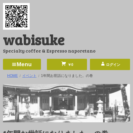
コ
ン
テ
ン
wabisuke
ツ
へ
Specialty coffee & Espresso naporetano
ス
キ
Menu
￥0
ログイン
ッ
HOME
イベント
1年間お世話になりました。の巻
プ