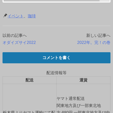
イベント
、
珈琲
以前の記事へ
新しい記事へ
投
オダイズサイ2022
2022年。完！の巻
稿
ナ
コメントを書く
ビ
配送情報等
ゲ
配送
運賃
ー
ヤマト通常配送
シ
関東地方及び一部東北地
栃木県よりヤマト運輸にて配
方-880円 一部東北地方及び中