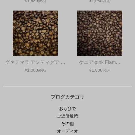
¥1,980
¥1,050
(税込)
(税込)
グァテマラ アンティグア …
ケニア pink Flam…
¥1,000
¥1,000
(税込)
(税込)
ブログカテゴリ
おもひで
ご近所散策
その他
オーディオ