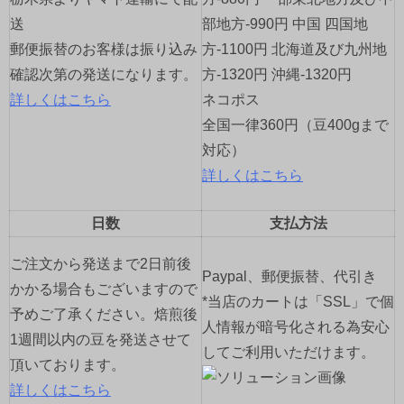
ョ
送
部地方-990円 中国 四国地
ン
郵便振替のお客様は振り込み
方-1100円 北海道及び九州地
確認次第の発送になります。
方-1320円 沖縄-1320円
詳しくはこちら
ネコポス
全国一律360円（豆400gまで
対応）
詳しくはこちら
日数
支払方法
ご注文から発送まで2日前後
Paypal、郵便振替、代引き
かかる場合もございますので
*当店のカートは「SSL」で個
予めご了承ください。焙煎後
人情報が暗号化される為安心
1週間以内の豆を発送させて
してご利用いただけます。
頂いております。
詳しくはこちら