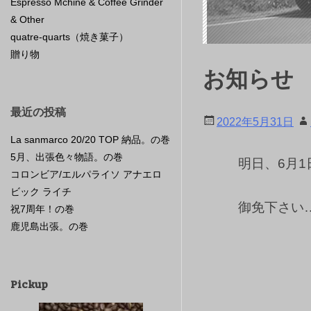
Espresso Mchine & Coffee Grinder
& Other
quatre-quarts（焼き菓子）
贈り物
お知らせ
最近の投稿
2022年5月31日
La sanmarco 20/20 TOP 納品。の巻
5月、出張色々物語。の巻
明日、6月
コロンビア/エルパライソ アナエロ
ビック ライチ
御免下さい
祝7周年！の巻
鹿児島出張。の巻
Pickup