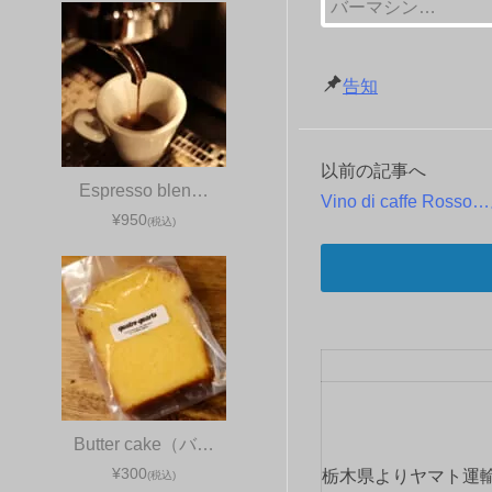
バーマシン…
告知
以前の記事へ
投
Espresso blen…
Vino di caffe Ros
稿
¥950
(税込)
ナ
ビ
ゲ
ー
Butter cake（バ…
シ
¥300
栃木県よりヤマト運
(税込)