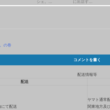
シェ。…
に出店す…
so…。の巻
コメントを書く
配送情報等
配送
ヤマト通常
輸にて配送
関東地方及び