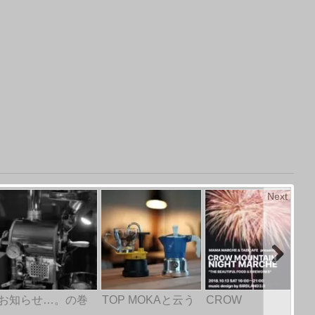
Next
お知らせ…。の巻
TOP MOKAと云う
CROW