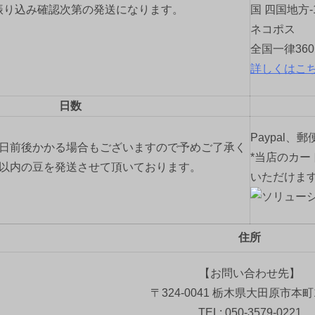
振り込み確認次第の発送になります。
国 四国地方-
ネコポス
全国一律36
詳しくはこ
日数
Paypal、
2日前後かかる場合もございますので予めご了承く
*当店のカー
間以内の豆を発送させて頂いております。
いただけま
住所
【お問い合わせ先】
〒324-0041 栃木県大田原市本町1
TEL: 050-3579-0221