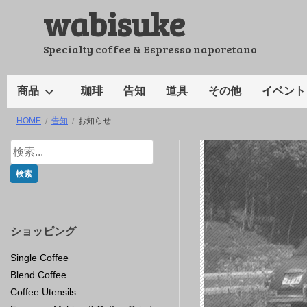
wabisuke
コ
ン
テ
Specialty coffee & Espresso naporetano
ン
ツ
商品
珈琲
告知
道具
その他
イベント
へ
HOME
告知
お知らせ
ス
キ
ッ
プ
ショッピング
Single Coffee
Blend Coffee
Coffee Utensils