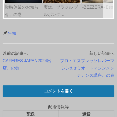
臨時休業のお知ら
実は、ブラジル ブ
-BEZZERA- Esp
せ。の巻
ルボンク…
告知
以前の記事へ
新しい記事へ
投
CAFERES JAPAN2024出
プロ・エスプレッソレバーマ
稿
店。の巻
シン&セミオートマシンメン
テナンス講座。の巻
ナ
ビ
コメントを書く
ゲ
配送情報等
ー
配送
運賃