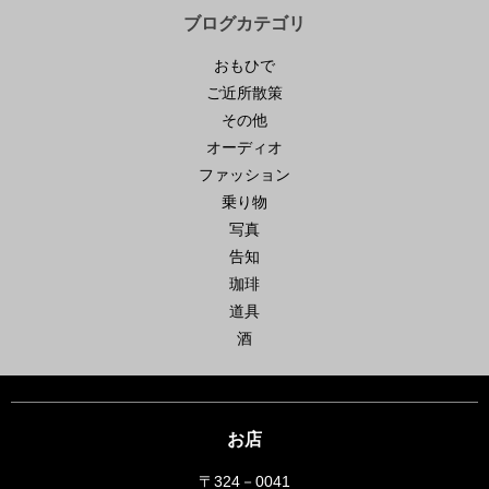
ブログカテゴリ
おもひで
ご近所散策
その他
オーディオ
ファッション
乗り物
写真
告知
珈琲
道具
酒
お店
〒324－0041