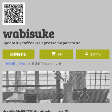
コ
ン
テ
ン
wabisuke
ツ
へ
Specialty coffee & Espresso naporetano
ス
キ
Menu
￥0
ログイン
ッ
HOME
告知
お盆休暇頂きます。の巻
プ