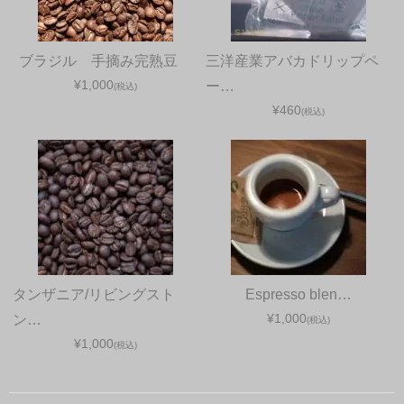
ブラジル 手摘み完熟豆
三洋産業アバカドリップペ
¥1,000
ー…
(税込)
¥460
(税込)
タンザニア/リビングスト
Espresso blen…
¥1,000
ン…
(税込)
¥1,000
(税込)