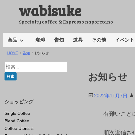
wabisuke
コ
ン
テ
Specialty coffee & Espresso naporetano
ン
ツ
商品
珈琲
告知
道具
その他
イベント
へ
HOME
告知
お知らせ
ス
キ
ッ
お知らせ
プ
2022年11月7日
ショッピング
有難いこと
Single Coffee
Blend Coffee
Coffee Utensils
順次返信さ