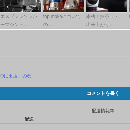
エスプレッソレバ
top mokaについて
本格！抹茶ラテ、
ーマシン・…
の…
出来上がり…
COに出店。の巻
コメントを書く
配送情報等
配送