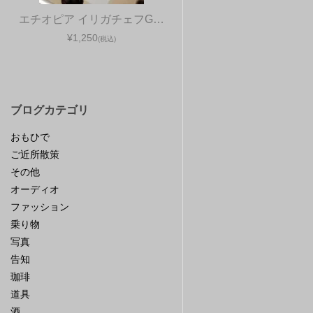
エチオピア イリガチェフG…
¥1,250
(税込)
ブログカテゴリ
おもひで
ご近所散策
その他
オーディオ
ファッション
乗り物
写真
告知
珈琲
道具
酒