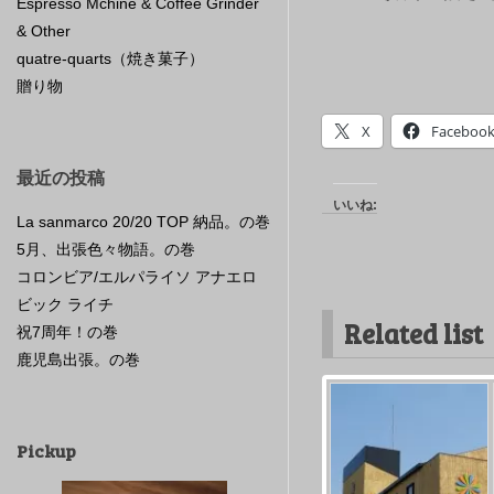
Espresso Mchine & Coffee Grinder
& Other
quatre-quarts（焼き菓子）
贈り物
X
Faceboo
最近の投稿
いいね:
La sanmarco 20/20 TOP 納品。の巻
5月、出張色々物語。の巻
コロンビア/エルパライソ アナエロ
ビック ライチ
Related list
祝7周年！の巻
鹿児島出張。の巻
Pickup