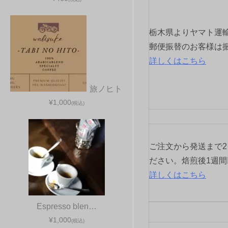
ー
シ
栃木県よりヤマト運
ョ
郵便振替のお客様は
詳しくはこちら
ン
旅ノヒト
¥1,000
(税込)
ご注文から発送まで
ださい。焙煎後1週
詳しくはこちら
Espresso blen…
¥1,000
(税込)