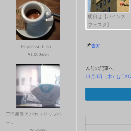
明日は【パインズ
フェスタ】…
告知
Espresso blen…
¥1,000
(税込)
以前の記事へ
投
11月3日（木）はEX
稿
ナ
ビ
三洋産業アバカドリップペ
ゲ
ー…
¥460
(税込)