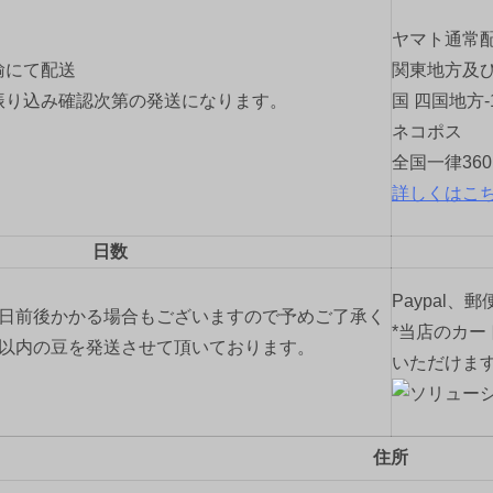
ヤマト通常
輸にて配送
関東地方及び
振り込み確認次第の発送になります。
国 四国地方-
ネコポス
全国一律36
詳しくはこ
日数
Paypal、
2日前後かかる場合もございますので予めご了承く
*当店のカー
間以内の豆を発送させて頂いております。
いただけま
住所