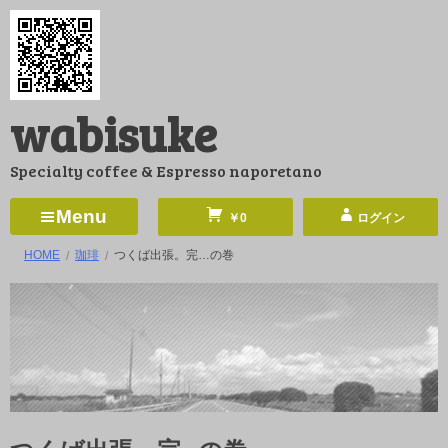
コ
ン
テ
ン
wabisuke
ツ
へ
Specialty coffee & Espresso naporetano
ス
キ
Menu
￥0
ログイン
ッ
HOME
珈琲
つくば出張。完…の巻
プ