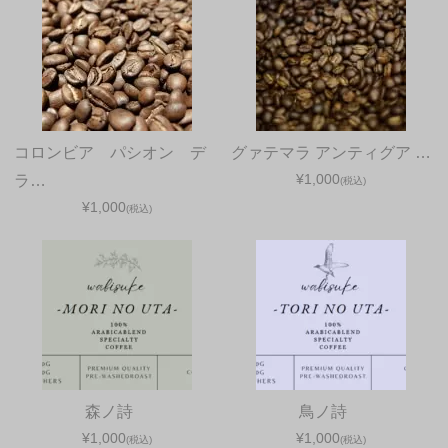
コロンビア パシオン デ
グァテマラ アンティグア …
¥1,000
ラ…
(税込)
¥1,000
(税込)
森ノ詩
鳥ノ詩
¥1,000
¥1,000
(税込)
(税込)