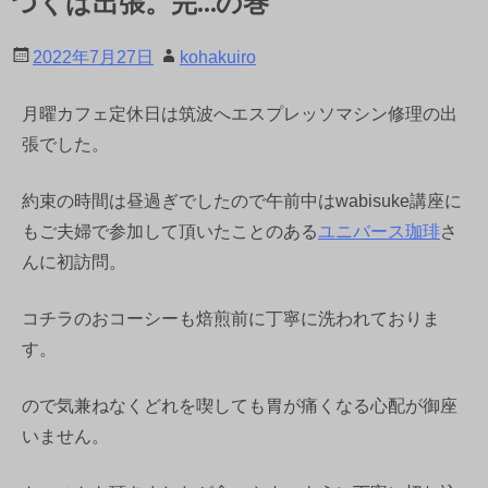
つくば出張。完…の巻
2022年7月27日
kohakuiro
月曜カフェ定休日は筑波へエスプレッソマシン修理の出
張でした。
約束の時間は昼過ぎでしたので午前中はwabisuke講座に
もご夫婦で参加して頂いたことのある
ユニバース珈琲
さ
んに初訪問。
コチラのおコーシーも焙煎前に丁寧に洗われておりま
す。
ので気兼ねなくどれを喫しても胃が痛くなる心配が御座
いません。