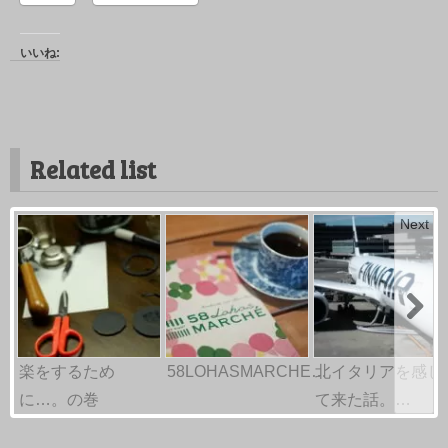
いいね:
Related list
Next
楽をするため
58LOHASMARCHE…
北イタリアを感じ
に…。の巻
て来た話。…