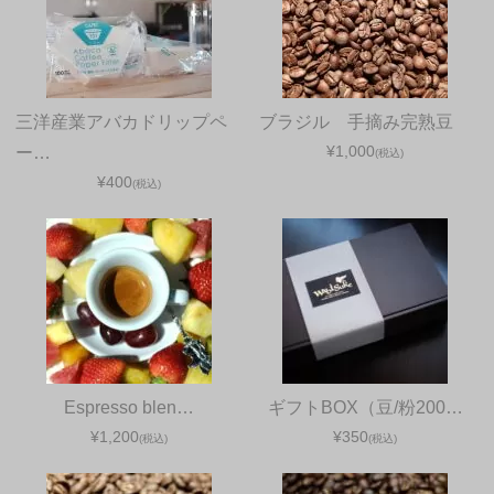
三洋産業アバカドリップペ
ブラジル 手摘み完熟豆
¥1,000
ー…
(税込)
¥400
(税込)
Espresso blen…
ギフトBOX（豆/粉200…
¥1,200
¥350
(税込)
(税込)