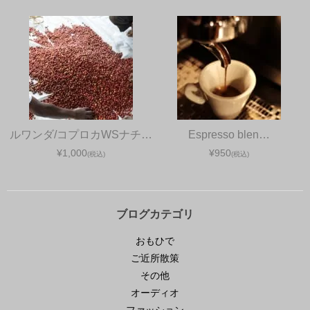
ルワンダ/コプロカWSナチ…
Espresso blen…
¥1,000
¥950
(税込)
(税込)
ブログカテゴリ
おもひで
ご近所散策
その他
オーディオ
ファッション