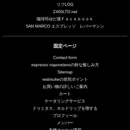
リフLOG
Z400LTD.net
珈琲司ゆだ屋Ｆａｃｅｂｏｏｋ
SAN MARCO エスプレッソ レバーマシン
固定ページ
Contact form
espresso naporetanoの粋な愉しみ方
Sitemap
wabisukeの焙煎ポイント
お買い物の詳しいご案内
カート
ケータリングサービス
ドゥミタス、ネルドリップを喫する
プロフィール
メンバー
各種コーヒー講習