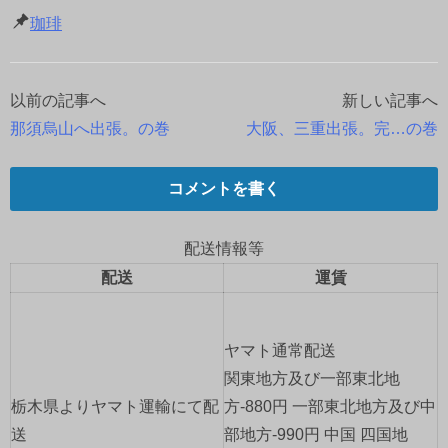
珈琲
以前の記事へ
新しい記事へ
投
那須烏山へ出張。の巻
大阪、三重出張。完…の巻
稿
ナ
コメントを書く
ビ
配送情報等
ゲ
配送
運賃
ー
ヤマト通常配送
シ
関東地方及び一部東北地
ョ
栃木県よりヤマト運輸にて配
方-880円 一部東北地方及び中
送
部地方-990円 中国 四国地