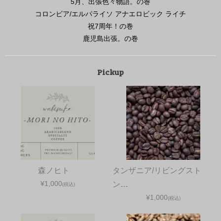
5月、出張色々物語。の巻
コロンビア/エルパライソ アナエロビック ライチ
祝7周年！の巻
鹿児島出張。の巻
Pickup
森ノヒト
タンザニア/リビングスト
¥1,000
ン…
(税込)
¥1,000
(税込)