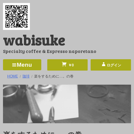
コ
ン
テ
ン
wabisuke
ツ
へ
Specialty coffee & Espresso naporetano
ス
キ
Menu
￥0
ログイン
ッ
HOME
珈琲
楽をするために…。の巻
プ