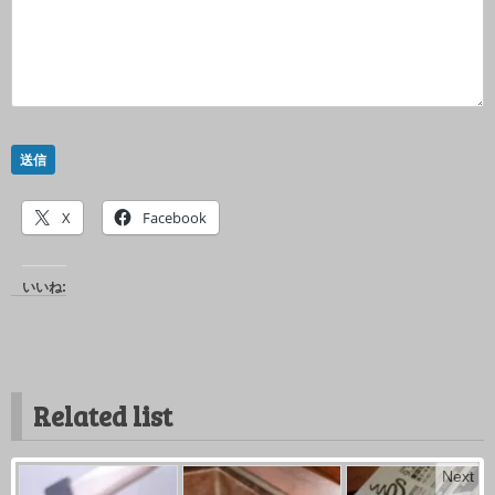
送信
X
Facebook
いいね:
Related list
Next