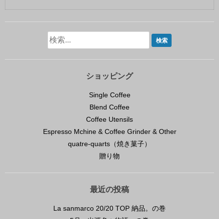
ショッピング
Single Coffee
Blend Coffee
Coffee Utensils
Espresso Mchine & Coffee Grinder & Other
quatre-quarts（焼き菓子）
贈り物
最近の投稿
La sanmarco 20/20 TOP 納品。の巻