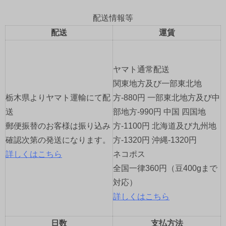
ゲ
配送情報等
配送
運賃
ー
シ
ヤマト通常配送
ョ
関東地方及び一部東北地
栃木県よりヤマト運輸にて配
方-880円 一部東北地方及び中
ン
送
部地方-990円 中国 四国地
郵便振替のお客様は振り込み
方-1100円 北海道及び九州地
確認次第の発送になります。
方-1320円 沖縄-1320円
詳しくはこちら
ネコポス
全国一律360円（豆400gまで
対応）
詳しくはこちら
日数
支払方法