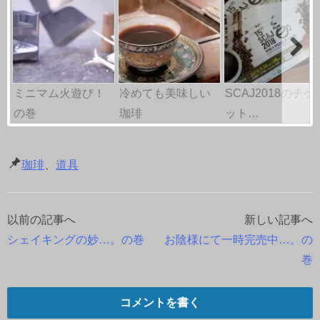
ミニマム火遊び！
冷めても美味しい
SCAJ2018のチケ
の巻
珈琲
ット…
珈琲
、
道具
以前の記事へ
新しい記事へ
投
シェイキングの妙…。の巻
お陰様にて一時完売中…。の
稿
巻
ナ
コメントを書く
ビ