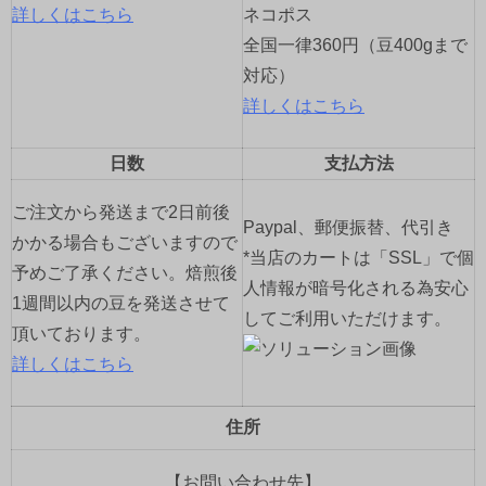
詳しくはこちら
ネコポス
全国一律360円（豆400gまで
対応）
詳しくはこちら
日数
支払方法
ご注文から発送まで2日前後
Paypal、郵便振替、代引き
かかる場合もございますので
*当店のカートは「SSL」で個
予めご了承ください。焙煎後
人情報が暗号化される為安心
1週間以内の豆を発送させて
してご利用いただけます。
頂いております。
詳しくはこちら
住所
【お問い合わせ先】