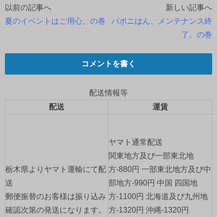
以前の記事へ
新しい記事へ
投
夏のイベントはご用心。の巻
パボニはん、メンテナンス終
稿
了。の巻
ナ
コメントを書く
ビ
ゲ
配送情報等
配送
運賃
ー
シ
ヤマト通常配送
ョ
関東地方及び一部東北地
栃木県よりヤマト運輸にて配
方-880円 一部東北地方及び中
ン
送
部地方-990円 中国 四国地
郵便振替のお客様は振り込み
方-1100円 北海道及び九州地
確認次第の発送になります。
方-1320円 沖縄-1320円