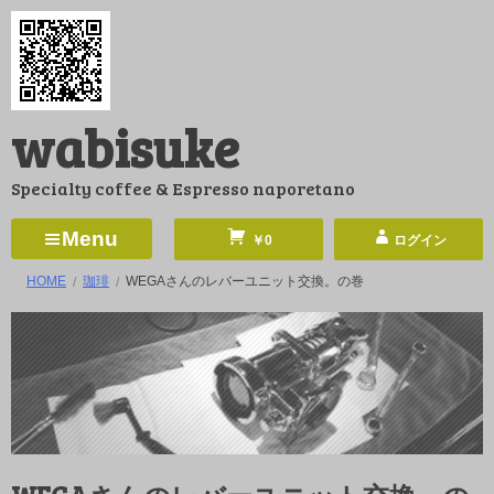
コ
ン
テ
ン
wabisuke
ツ
へ
Specialty coffee & Espresso naporetano
ス
キ
Menu
￥0
ログイン
ッ
HOME
珈琲
WEGAさんのレバーユニット交換。の巻
プ