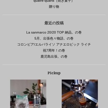
quatre-quarts（焼き菓子）
贈り物
最近の投稿
La sanmarco 20/20 TOP 納品。の巻
5月、出張色々物語。の巻
コロンビア/エルパライソ アナエロビック ライチ
祝7周年！の巻
鹿児島出張。の巻
Pickup