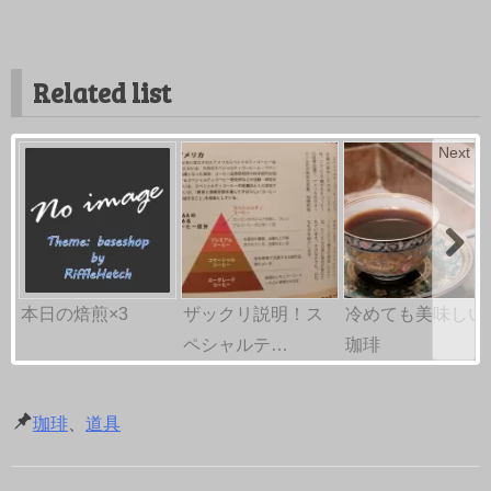
Related list
Next
本日の焙煎×3
ザックリ説明！ス
冷めても美味しい
ペシャルテ…
珈琲
珈琲
、
道具