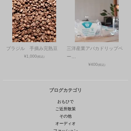
ブラジル 手摘み完熟豆
三洋産業アバカドリップペ
¥1,000
ー…
(税込)
¥400
(税込)
ブログカテゴリ
おもひで
ご近所散策
その他
オーディオ
ファッション