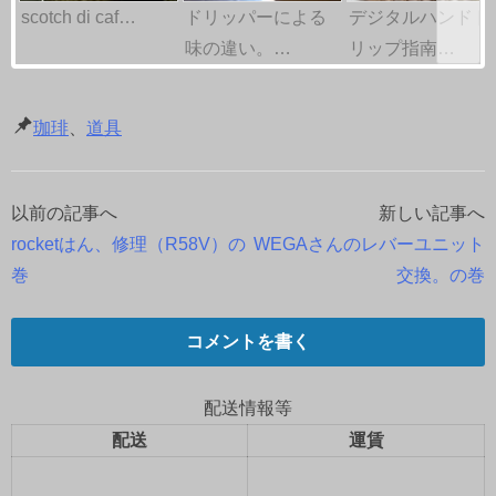
scotch di caf…
ドリッパーによる
デジタルハンドド
味の違い。…
リップ指南…
珈琲
、
道具
以前の記事へ
新しい記事へ
投
rocketはん、修理（R58V）の
WEGAさんのレバーユニット
稿
巻
交換。の巻
ナ
コメントを書く
ビ
ゲ
配送情報等
配送
運賃
ー