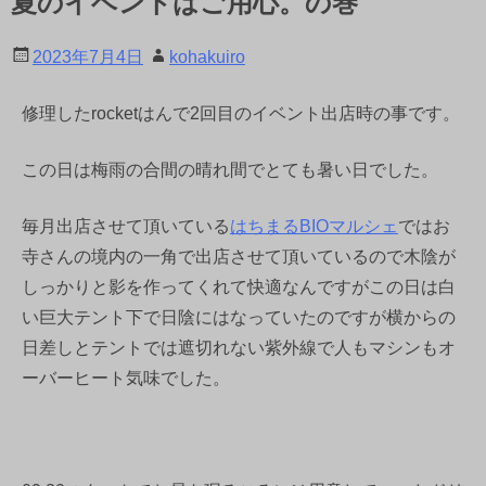
夏のイベントはご用心。の巻
2023年7月4日
kohakuiro
修理したrocketはんで2回目のイベント出店時の事です。
この日は梅雨の合間の晴れ間でとても暑い日でした。
毎月出店させて頂いている
はちまるBIOマルシェ
ではお
寺さんの境内の一角で出店させて頂いているので木陰が
しっかりと影を作ってくれて快適なんですがこの日は白
い巨大テント下で日陰にはなっていたのですが横からの
日差しとテントでは遮切れない紫外線で人もマシンもオ
ーバーヒート気味でした。