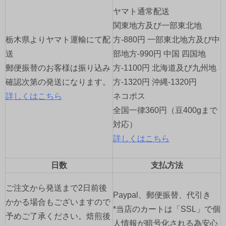
シ
ヤマト通常配送
ョ
関東地方及び一部東北地
栃木県よりヤマト運輸にて配
方-880円 一部東北地方及び中
ン
送
部地方-990円 中国 四国地
郵便振替のお客様は振り込み
方-1100円 北海道及び九州地
確認次第の発送になります。
方-1320円 沖縄-1320円
詳しくはこちら
ネコポス
全国一律360円（豆400gまで
対応）
詳しくはこちら
日数
支払方法
ご注文から発送まで2日前後
Paypal、郵便振替、代引き
かかる場合もございますので
*当店のカートは「SSL」で個
予めご了承ください。焙煎後
人情報が暗号化される為安心