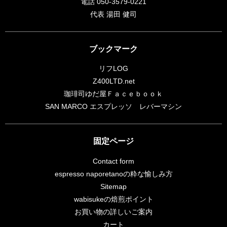
電話 050-3579-0221
代表 湯田 健司
ブックマーク
リフLOG
Z400LTD.net
珈琲司ゆだ屋Ｆａｃｅｂｏｏｋ
SAN MARCO エスプレッソ レバーマシン
固定ページ
Contact form
espresso naporetanoの粋な愉しみ方
Sitemap
wabisukeの焙煎ポイント
お買い物の詳しいご案内
カート