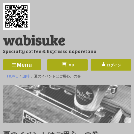
コ
ン
テ
ン
wabisuke
ツ
へ
Specialty coffee & Espresso naporetano
ス
キ
Menu
￥0
ログイン
ッ
HOME
珈琲
夏のイベントはご用心。の巻
プ