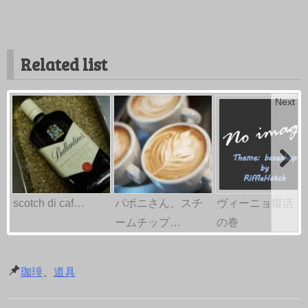
Related list
Next
scotch di caf…
パボニさん、スチ
ヴィーニョ復活！
ームチップ…
の巻
珈琲
、
道具