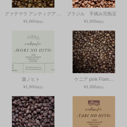
グァテマラ アンティグア …
ブラジル 手摘み完熟豆
¥1,000
¥1,000
(税込)
(税込)
森ノヒト
ケニア pink Flam…
¥1,000
¥1,000
(税込)
(税込)