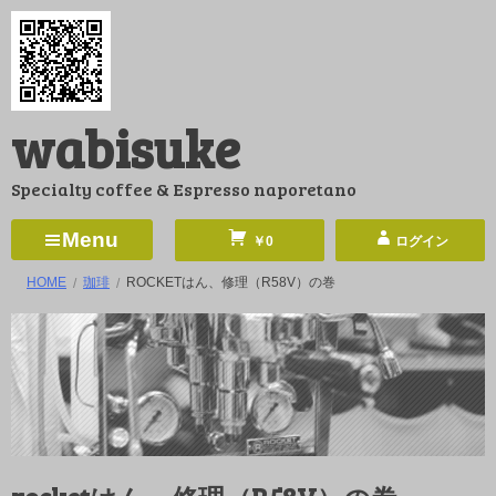
コ
ン
テ
ン
wabisuke
ツ
へ
Specialty coffee & Espresso naporetano
ス
キ
Menu
￥0
ログイン
ッ
HOME
珈琲
ROCKETはん、修理（R58V）の巻
プ