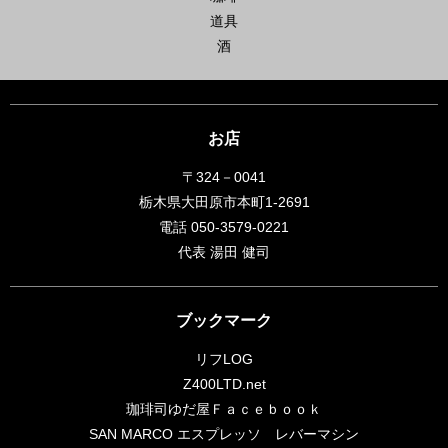
道具
酒
お店
〒324－0041
栃木県大田原市本町1-2691
電話 050-3579-0221
代表 湯田 健司
ブックマーク
リフLOG
Z400LTD.net
珈琲司ゆだ屋Ｆａｃｅｂｏｏｋ
SAN MARCO エスプレッソ レバーマシン