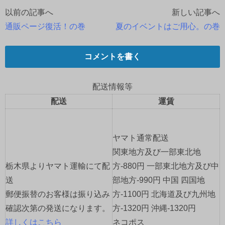
以前の記事へ
新しい記事へ
投
通販ページ復活！の巻
夏のイベントはご用心。の巻
稿
ナ
コメントを書く
ビ
配送情報等
ゲ
配送
運賃
ー
ヤマト通常配送
シ
関東地方及び一部東北地
ョ
栃木県よりヤマト運輸にて配
方-880円 一部東北地方及び中
送
部地方-990円 中国 四国地
ン
郵便振替のお客様は振り込み
方-1100円 北海道及び九州地
確認次第の発送になります。
方-1320円 沖縄-1320円
詳しくはこちら
ネコポス