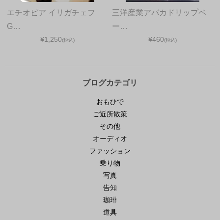
エチオピア イリガチェフ
三洋産業アバカドリップペ
G…
ー…
¥1,250
¥460
(税込)
(税込)
ブログカテゴリ
おもひで
ご近所散策
その他
オーディオ
ファッション
乗り物
写真
告知
珈琲
道具