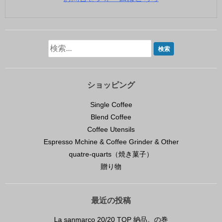
ショッピング
Single Coffee
Blend Coffee
Coffee Utensils
Espresso Mchine & Coffee Grinder & Other
quatre-quarts（焼き菓子）
贈り物
最近の投稿
La sanmarco 20/20 TOP 納品。の巻