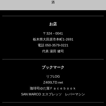
酒
お店
〒324－0041
栃木県大田原市本町1-2691
電話 050-3579-0221
代表 湯田 健司
ブックマーク
リフLOG
Z400LTD.net
珈琲司ゆだ屋Ｆａｃｅｂｏｏｋ
SAN MARCO エスプレッソ レバーマシン