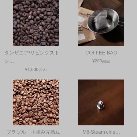
タンザニア/リビングスト
COFFEE BAG
¥200
ン…
(税込)
¥1,000
(税込)
ブラジル 手摘み完熟豆
M6-Steam chip…