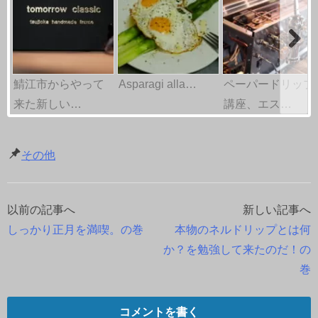
鯖江市からやって
Asparagi alla…
ペーパードリップ
来た新しい…
講座、エス…
その他
以前の記事へ
新しい記事へ
投
しっかり正月を満喫。の巻
本物のネルドリップとは何
稿
か？を勉強して来たのだ！の
巻
ナ
ビ
コメントを書く