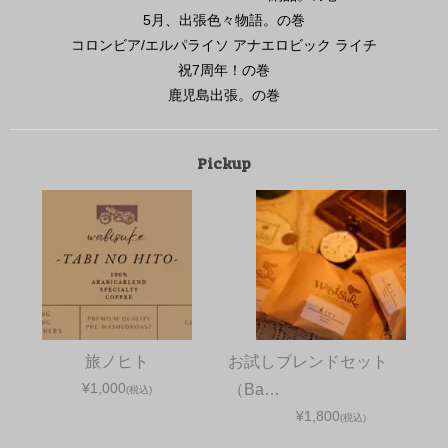
5月、出張色々物語。の巻
コロンビア/エルパライソ アナエロビック ライチ
祝7周年！の巻
鹿児島出張。の巻
Pickup
旅ノヒト
お試しブレンドセット
¥1,000
（Ba…
(税込)
¥1,800
(税込)