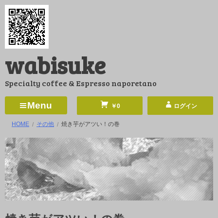
コ
ン
テ
ン
wabisuke
ツ
へ
Specialty coffee & Espresso naporetano
ス
キ
Menu
￥0
ログイン
ッ
HOME
その他
焼き芋がアツい！の巻
プ