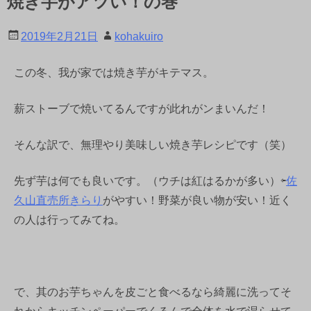
焼き芋がアツい！の巻
2019年2月21日
kohakuiro
この冬、我が家では焼き芋がキテマス。
薪ストーブで焼いてるんですが此れがンまいんだ！
そんな訳で、無理やり美味しい焼き芋レシピです（笑）
先ず芋は何でも良いです。（ウチは紅はるかが多い）⇦
佐
久山直売所きらり
がやすい！野菜が良い物が安い！近く
の人は行ってみてね。
で、其のお芋ちゃんを皮ごと食べるなら綺麗に洗ってそ