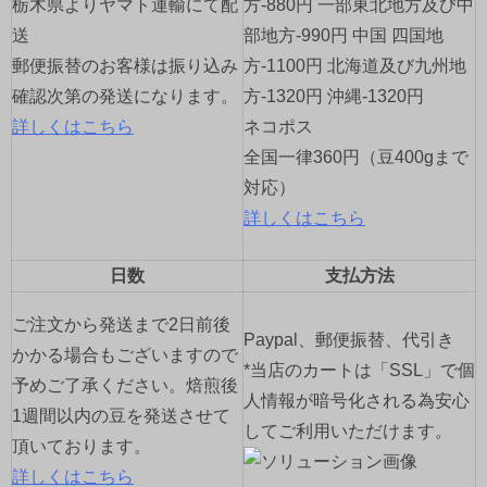
栃木県よりヤマト運輸にて配
方-880円 一部東北地方及び中
送
部地方-990円 中国 四国地
郵便振替のお客様は振り込み
方-1100円 北海道及び九州地
確認次第の発送になります。
方-1320円 沖縄-1320円
詳しくはこちら
ネコポス
全国一律360円（豆400gまで
対応）
詳しくはこちら
日数
支払方法
ご注文から発送まで2日前後
Paypal、郵便振替、代引き
かかる場合もございますので
*当店のカートは「SSL」で個
予めご了承ください。焙煎後
人情報が暗号化される為安心
1週間以内の豆を発送させて
してご利用いただけます。
頂いております。
詳しくはこちら