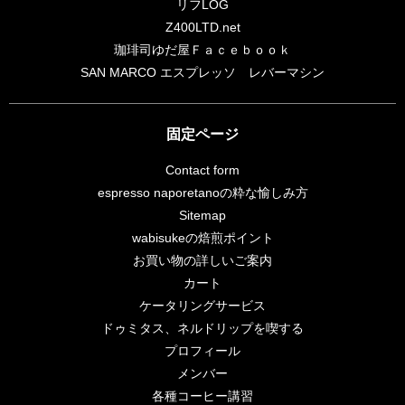
リフLOG
Z400LTD.net
珈琲司ゆだ屋Ｆａｃｅｂｏｏｋ
SAN MARCO エスプレッソ レバーマシン
固定ページ
Contact form
espresso naporetanoの粋な愉しみ方
Sitemap
wabisukeの焙煎ポイント
お買い物の詳しいご案内
カート
ケータリングサービス
ドゥミタス、ネルドリップを喫する
プロフィール
メンバー
各種コーヒー講習