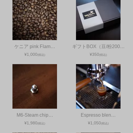
ケニア pink Flam…
ギフトBOX（豆/粉200…
¥1,000
¥350
(税込)
(税込)
M6-Steam chip…
Espresso blen…
¥1,980
¥1,050
(税込)
(税込)