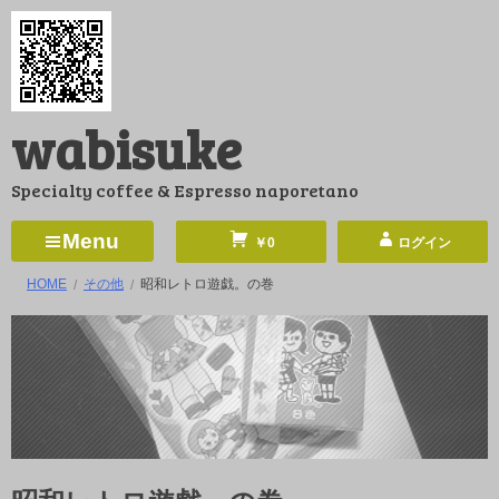
コ
ン
テ
ン
wabisuke
ツ
へ
Specialty coffee & Espresso naporetano
ス
キ
Menu
￥0
ログイン
ッ
HOME
その他
昭和レトロ遊戯。の巻
プ