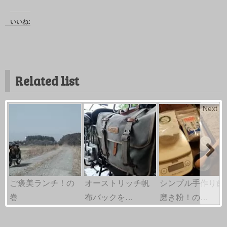
いいね:
Related list
Next
ご褒美ランチ！の
オーストリッチ帆
シンプル手作り歯
巻
布バックを…
磨き粉！の…