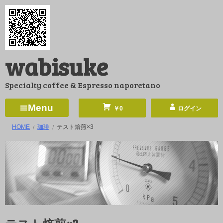
コ
ン
テ
ン
wabisuke
ツ
へ
Specialty coffee & Espresso naporetano
ス
キ
Menu
￥0
ログイン
ッ
HOME
珈琲
テスト焙煎×3
プ