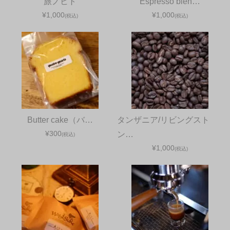
旅ノヒト
Espresso blen…
¥1,000
¥1,000
(税込)
(税込)
Butter cake（バ…
タンザニア/リビングスト
¥300
ン…
(税込)
¥1,000
(税込)