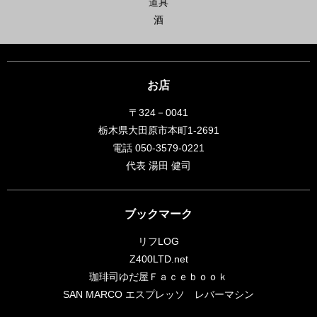
道具
酒
お店
〒324－0041
栃木県大田原市本町1-2691
電話 050-3579-0221
代表 湯田 健司
ブックマーク
リフLOG
Z400LTD.net
珈琲司ゆだ屋Ｆａｃｅｂｏｏｋ
SAN MARCO エスプレッソ レバーマシン