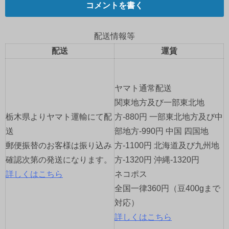
コメントを書く
ビ
ゲ
配送情報等
配送
運賃
ー
シ
ヤマト通常配送
ョ
関東地方及び一部東北地
栃木県よりヤマト運輸にて配
方-880円 一部東北地方及び中
ン
送
部地方-990円 中国 四国地
郵便振替のお客様は振り込み
方-1100円 北海道及び九州地
確認次第の発送になります。
方-1320円 沖縄-1320円
詳しくはこちら
ネコポス
全国一律360円（豆400gまで
対応）
詳しくはこちら