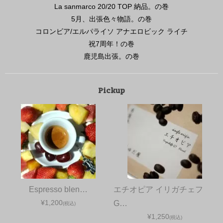
La sanmarco 20/20 TOP 納品。の巻
5月、出張色々物語。の巻
コロンビア/エルパライソ アナエロビック ライチ
祝7周年！の巻
鹿児島出張。の巻
Pickup
Espresso blen…
エチオピア イリガチェフ
¥1,200
G…
(税込)
¥1,250
(税込)