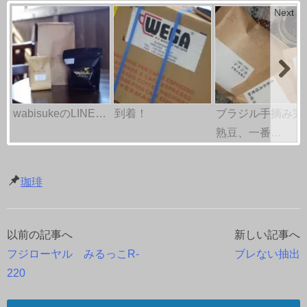
Next
wabisukeのLINE…
到着！
ブラジル手摘み完
熟豆、一番…
珈琲
以前の記事へ
新しい記事へ
投
フジローヤル みるっこR-
ブレない抽出
稿
220
ナ