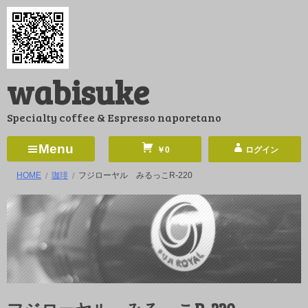
コ
ン
テ
ン
wabisuke
ツ
へ
Specialty coffee & Espresso naporetano
ス
キ
Menu
￥0
ログイン
ッ
HOME
珈琲
フジローヤル みるっこR-220
プ