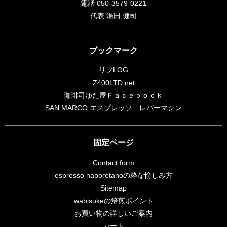
電話 050-3579-0221
代表 湯田 健司
ブックマーク
リフLOG
Z400LTD.net
珈琲司ゆだ屋Ｆａｃｅｂｏｏｋ
SAN MARCO エスプレッソ レバーマシン
固定ページ
Contact form
espresso naporetanoの粋な愉しみ方
Sitemap
wabisukeの焙煎ポイント
お買い物の詳しいご案内
カート