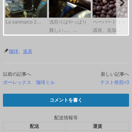
La sanmarco 2…
浅煎りはやっぱり
ペーパードリップ
難しい…。…
講座、追加…
珈琲
、
道具
以前の記事へ
新しい記事へ
投
ポーレックス 珈琲ミル
テスト焙煎×3
稿
ナ
コメントを書く
ビ
配送情報等
ゲ
配送
運賃