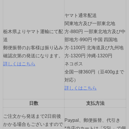
ー
ヤマト通常配送
シ
関東地方及び一部東北地
ョ
栃木県よりヤマト運輸にて配
方-880円 一部東北地方及び中
送
部地方-990円 中国 四国地
ン
郵便振替のお客様は振り込み
方-1100円 北海道及び九州地
確認次第の発送になります。
方-1320円 沖縄-1320円
詳しくはこちら
ネコポス
全国一律360円（豆400gまで
対応）
詳しくはこちら
日数
支払方法
ご注文から発送まで2日前後
Paypal、郵便振替、代引き
かかる場合もございますので
*当店のカートは「SSL」で個