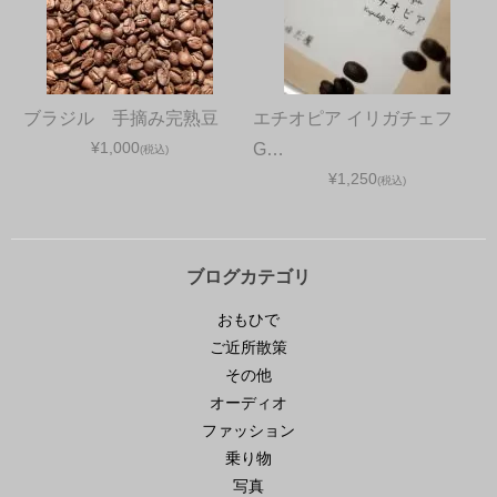
ブラジル 手摘み完熟豆
エチオピア イリガチェフ
¥1,000
G…
(税込)
¥1,250
(税込)
ブログカテゴリ
おもひで
ご近所散策
その他
オーディオ
ファッション
乗り物
写真