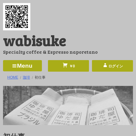
コ
ン
テ
ン
wabisuke
ツ
へ
Specialty coffee & Espresso naporetano
ス
キ
Menu
￥0
ログイン
ッ
HOME
珈琲
初仕事
プ