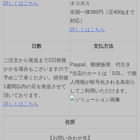
詳しくはこちら
ネコポス
全国一律360円（豆400gまで
対応）
詳しくはこちら
日数
支払方法
ご注文から発送まで2日前後
Paypal、郵便振替、代引き
かかる場合もございますので
*当店のカートは「SSL」で個
予めご了承ください。焙煎後
人情報が暗号化される為安心
1週間以内の豆を発送させて
してご利用いただけます。
頂いております。
詳しくはこちら
住所
【お問い合わせ先】