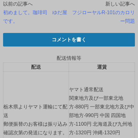
以前の記事へ
新しい記事へ
投
初めまして。珈琲司 ゆだ屋
フジローヤルR-101のカロリ
稿
です。
ー問題
ナ
コメントを書く
ビ
ゲ
配送情報等
配送
運賃
ー
シ
ヤマト通常配送
ョ
関東地方及び一部東北地
栃木県よりヤマト運輸にて配
方-880円 一部東北地方及び中
ン
送
部地方-990円 中国 四国地
郵便振替のお客様は振り込み
方-1100円 北海道及び九州地
確認次第の発送になります。
方-1320円 沖縄-1320円