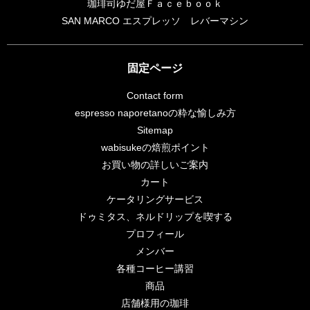
珈琲司ゆだ屋Ｆａｃｅｂｏｏｋ
SAN MARCO エスプレッソ レバーマシン
固定ページ
Contact form
espresso naporetanoの粋な愉しみ方
Sitemap
wabisukeの焙煎ポイント
お買い物の詳しいご案内
カート
ケータリングサービス
ドゥミタス、ネルドリップを喫する
プロフィール
メンバー
各種コーヒー講習
商品
店舗様用の珈琲