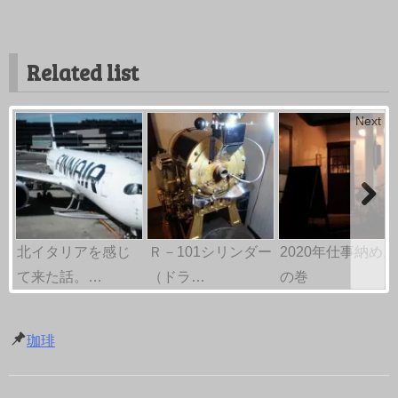
Related list
Next
北イタリアを感じ
Ｒ－101シリンダー
2020年仕事納め。
て来た話。…
（ドラ…
の巻
珈琲