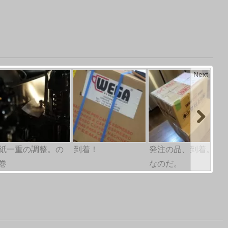
Next
紙一重の調整。の
到着！
発注の品、到着。
巻
なのだ。