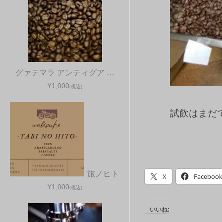
グァテマラ アンティグア …
¥1,000
(税込)
試飲はまだ
旅ノヒト
X
Faceboo
¥1,000
(税込)
いいね: