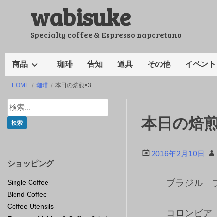
wabisuke
コ
ン
テ
Specialty coffee & Espresso naporetano
ン
ツ
商品
珈琲
告知
道具
その他
イベント
へ
HOME
珈琲
本日の焙煎×3
ス
キ
ッ
本日の焙煎
プ
2016年2月10日
ショッピング
ブラジル 
Single Coffee
Blend Coffee
Coffee Utensils
コロンビア