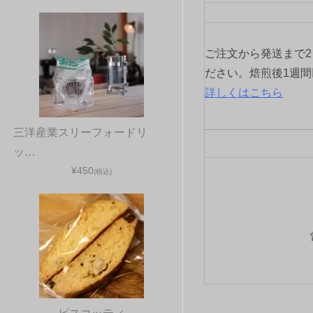
ご注文から発送まで
ださい。焙煎後1週
詳しくはこちら
三洋産業スリーフォードリ
ッ…
¥450
(税込)