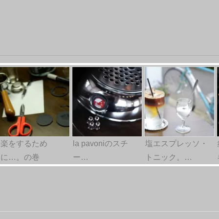
楽をするため
la pavoniのスチ
塩エスプレッソ・
に…。の巻
ー…
トニック。…