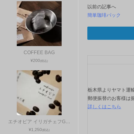
以前の記事へ
投
簡単珈琲パック
稿
ナ
ビ
COFFEE BAG
ゲ
¥200
(税込)
ー
シ
栃木県よりヤマト運
ョ
郵便振替のお客様は
詳しくはこちら
ン
エチオピア イリガチェフG…
¥1,250
(税込)