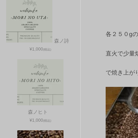
各２５０g
森ノ詩
¥1,000
(税込)
直火で少量
で焼き上が
森ノヒト
¥1,000
(税込)