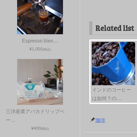
Related list
Espresso blen…
¥1,050
(税込)
インドのコーヒー
は如何？の…
三洋産業アバカドリップペ
ー…
珈琲
¥400
(税込)