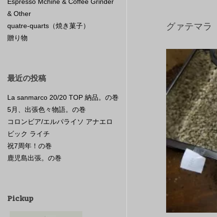
Espresso Mchine & Coffee Grinder
& Other
グァテマラ
quatre-quarts（焼き菓子）
贈り物
最近の投稿
La sanmarco 20/20 TOP 納品。の巻
5月、出張色々物語。の巻
コロンビア/エルパライソ アナエロ
ビック ライチ
祝7周年！の巻
鹿児島出張。の巻
Pickup