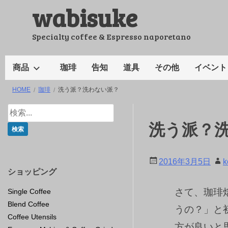
wabisuke
コ
ン
テ
Specialty coffee & Espresso naporetano
ン
ツ
商品
珈琲
告知
道具
その他
イベント
へ
HOME
珈琲
洗う派？洗わない派？
ス
キ
ッ
洗う派？
プ
2016年3月5日
k
ショッピング
さて、珈琲
Single Coffee
Blend Coffee
うの？」と
Coffee Utensils
方が良いと