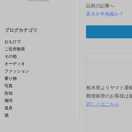
(税込)
以前の記事へ
投
直火か半熱風か？
稿
ブログカテゴリ
ナ
おもひで
ビ
ご近所散策
その他
ゲ
オーディオ
ー
ファッション
乗り物
シ
写真
栃木県よりヤマト運
告知
ョ
郵便振替のお客様は
珈琲
詳しくはこちら
ン
道具
酒