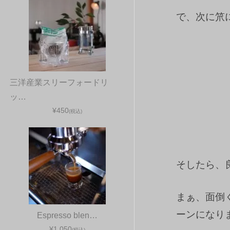
で、次に笊
三洋産業スリーフォードリ
ッ…
¥450
(税込)
そしたら、
まぁ、面倒
ーンになり
Espresso blen…
¥1,050
(税込)