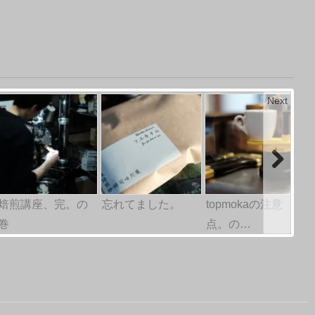
Next
焙煎講座、完。の
忘れてました。
topmokaの注意
巻
点。の…