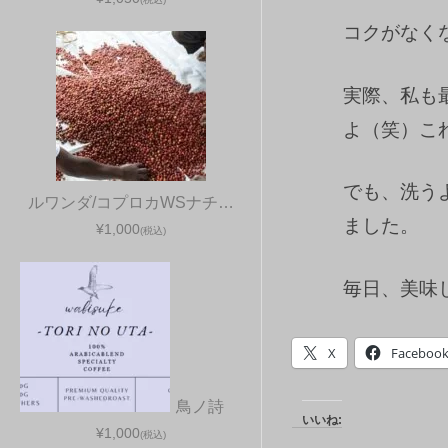
コクがなく
実際、私も
よ（笑）こ
でも、洗う
ルワンダ/コプロカWSナチ…
ました。
¥1,000
(税込)
毎日、美味
X
Faceboo
鳥ノ詩
いいね:
¥1,000
(税込)