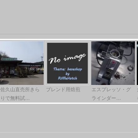
佐久山直売所きら
ブレンド用焙煎
エスプレッソ・グ
りで無料試…
ラインダー…