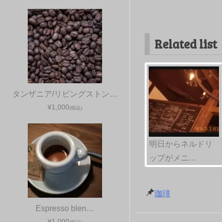
Related list
タンザニア/リビングストン…
¥1,000
(税込)
明日からネルドリ
ップがメニ…
珈琲
Espresso blen…
¥1,000