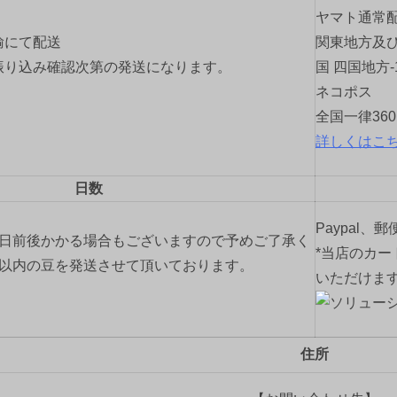
ヤマト通常
輸にて配送
関東地方及び
振り込み確認次第の発送になります。
国 四国地方-
ネコポス
全国一律36
詳しくはこ
日数
Paypal、
2日前後かかる場合もございますので予めご了承く
*当店のカー
間以内の豆を発送させて頂いております。
いただけま
住所