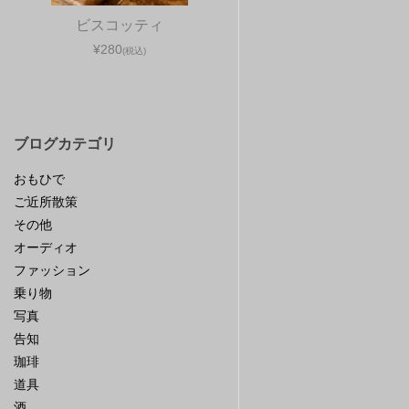
ビスコッティ
¥280
(税込)
ブログカテゴリ
おもひで
ご近所散策
その他
オーディオ
ファッション
乗り物
写真
告知
珈琲
道具
酒