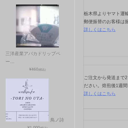
シ
栃木県よりヤマト運
ョ
郵便振替のお客様は
詳しくはこちら
ン
三洋産業アバカドリップペ
ー…
¥460
(税込)
ご注文から発送まで
ださい。焙煎後1週
詳しくはこちら
鳥ノ詩
¥1,000
(税込)