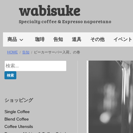
wabisuke
コ
ン
テ
Specialty coffee & Espresso naporetano
ン
ツ
商品
珈琲
告知
道具
その他
イベント
へ
HOME
告知
ビーカーサーバー入荷。の巻
ス
キ
ッ
プ
ショッピング
Single Coffee
Blend Coffee
Coffee Utensils