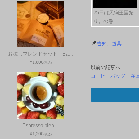
25日は天狗王国祭
り。の巻
告知
、
道具
お試しブレンドセット（Ba…
¥1,800
(税込)
以前の記事へ
投
コーヒーバッグ、在
稿
ナ
ビ
ゲ
Espresso blen…
¥1,200
ー
(税込)