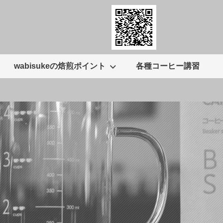
wabisukeの焙煎ポイント
各種コーヒー講習