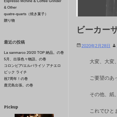
Espresso Mchine & Coffee Grinder
& Other
quatre-quarts（焼き菓子）
贈り物
ビーカー
最近の投稿
2020年2月28日
La sanmarco 20/20 TOP 納品。の巻
5月、出張色々物語。の巻
大変、大変
コロンビア/エルパライソ アナエロ
ビック ライチ
ご要望のあ
祝7周年！の巻
鹿児島出張。の巻
その他、紙
Pickup
これでひと