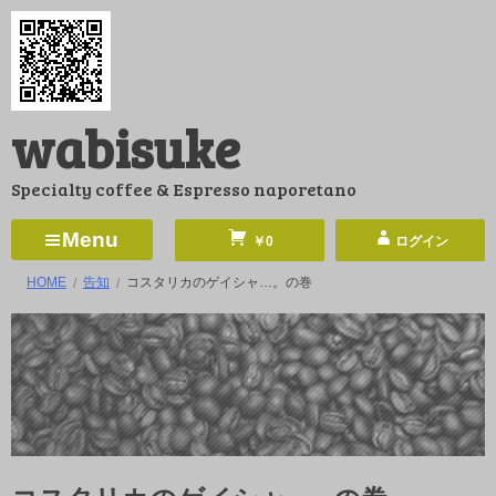
コ
ン
テ
ン
wabisuke
ツ
へ
Specialty coffee & Espresso naporetano
ス
キ
Menu
￥0
ログイン
ッ
HOME
告知
コスタリカのゲイシャ…。の巻
プ