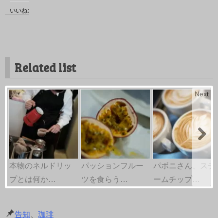
いいね:
Related list
Next
本物のネルドリッ
パッションフルー
パボニさん、スチ
プとは何か…
ツを食らう…
ームチップ…
告知
、
珈琲