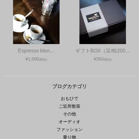
Espresso blen…
ギフトBOX（豆/粉200…
¥1,000
¥350
(税込)
(税込)
ブログカテゴリ
おもひで
ご近所散策
その他
オーディオ
ファッション
乗り物