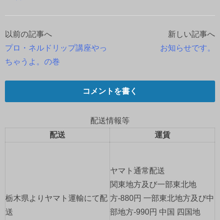
以前の記事へ
新しい記事へ
投
プロ・ネルドリップ講座やっ
お知らせです。
稿
ちゃうよ。の巻
ナ
コメントを書く
ビ
ゲ
配送情報等
配送
運賃
ー
シ
ヤマト通常配送
ョ
関東地方及び一部東北地
栃木県よりヤマト運輸にて配
方-880円 一部東北地方及び中
ン
送
部地方-990円 中国 四国地