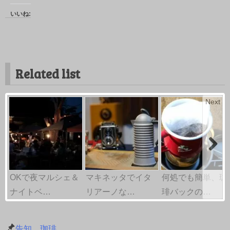
いいね:
Related list
Next
OKで夜マルシェ＆
マキネッタでイタ
何処でも簡単、珈
ナイトベ…
リアーノな…
琲バックの…
告知
、
珈琲