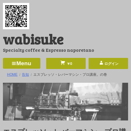
コ
ン
テ
ン
wabisuke
ツ
へ
Specialty coffee & Espresso naporetano
ス
キ
Menu
￥0
ログイン
ッ
HOME
告知
エスプレッソ・レバーマシン・プロ講座。の巻
プ