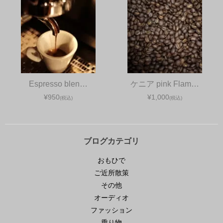
Espresso blen…
ケニア pink Flam…
¥950
¥1,000
(税込)
(税込)
ブログカテゴリ
おもひで
ご近所散策
その他
オーディオ
ファッション
乗り物