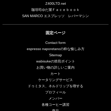
Z400LTD.net
珈琲司ゆだ屋Ｆａｃｅｂｏｏｋ
SAN MARCO エスプレッソ レバーマシン
固定ページ
Contact form
espresso naporetanoの粋な愉しみ方
Sitemap
wabisukeの焙煎ポイント
お買い物の詳しいご案内
カート
ケータリングサービス
ドゥミタス、ネルドリップを喫する
プロフィール
メンバー
各種コーヒー講習
商品