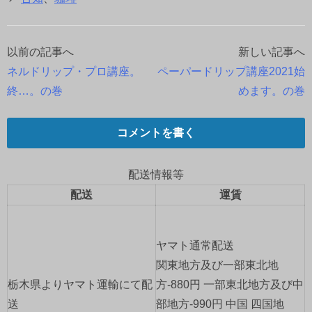
以前の記事へ
新しい記事へ
投
ネルドリップ・プロ講座。
ペーパードリップ講座2021始
稿
終…。の巻
めます。の巻
ナ
コメントを書く
ビ
ゲ
配送情報等
配送
運賃
ー
シ
ヤマト通常配送
ョ
関東地方及び一部東北地
栃木県よりヤマト運輸にて配
方-880円 一部東北地方及び中
ン
送
部地方-990円 中国 四国地