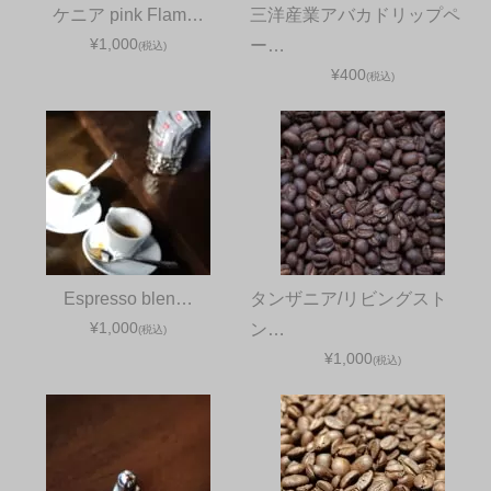
ケニア pink Flam…
三洋産業アバカドリップペ
¥1,000
ー…
(税込)
¥400
(税込)
Espresso blen…
タンザニア/リビングスト
¥1,000
ン…
(税込)
¥1,000
(税込)