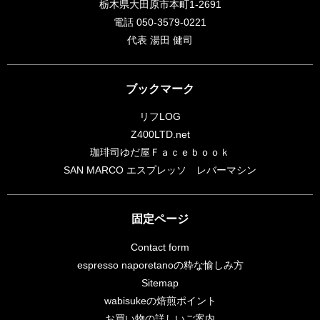
栃木県大田原市本町1-2691
電話 050-3579-0221
代表 湯田 健司
ブックマーク
リフLOG
Z400LTD.net
珈琲司ゆだ屋Ｆａｃｅｂｏｏｋ
SAN MARCO エスプレッソ レバーマシン
固定ページ
Contact form
espresso naporetanoの粋な愉しみ方
Sitemap
wabisukeの焙煎ポイント
お買い物の詳しいご案内