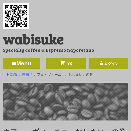
コ
ン
テ
ン
wabisuke
ツ
へ
Specialty coffee & Espresso naporetano
ス
キ
Menu
￥0
ログイン
ッ
HOME
告知
カフェ・ヴィーニョ、おしまい。の巻
プ