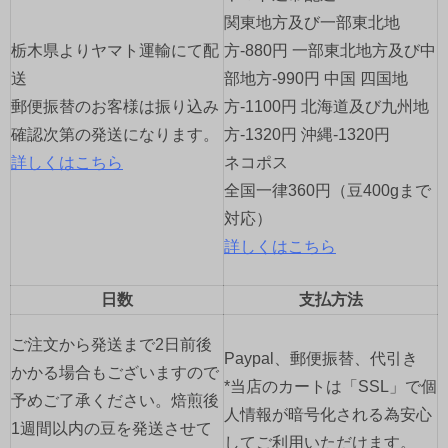
ョ
関東地方及び一部東北地
栃木県よりヤマト運輸にて配
方-880円 一部東北地方及び中
ン
送
部地方-990円 中国 四国地
郵便振替のお客様は振り込み
方-1100円 北海道及び九州地
確認次第の発送になります。
方-1320円 沖縄-1320円
詳しくはこちら
ネコポス
全国一律360円（豆400gまで
対応）
詳しくはこちら
日数
支払方法
ご注文から発送まで2日前後
Paypal、郵便振替、代引き
かかる場合もございますので
*当店のカートは「SSL」で個
予めご了承ください。焙煎後
人情報が暗号化される為安心
1週間以内の豆を発送させて
してご利用いただけます。