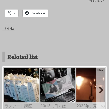
おしまい
X
Facebook
いいね:
Related list
Next
ラテアート講座、
10/13（日）は
2022年。完！の巻