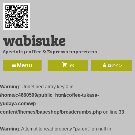
コ
ン
テ
ン
wabisuke
ツ
へ
Specialty coffee & Espresso naporetano
ス
キ
Menu
￥0
ログイン
ッ
プ
Warning
: Undefined array key 0 in
/home/c4660599/public_html/coffee-tukasa-
yudaya.com/wp-
content/themes/baseshop/breadcrumbs.php
on line
33
Warning
: Attempt to read property "parent" on null in