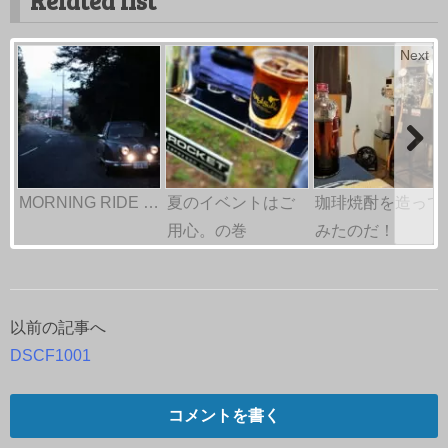
Related list
Next
MORNING RIDE …
夏のイベントはご
珈琲焼酎を造って
用心。の巻
みたのだ！
以前の記事へ
投
DSCF1001
稿
ナ
コメントを書く