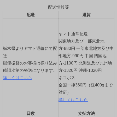
ビ
配送情報等
ゲ
配送
運賃
ー
ヤマト通常配送
シ
関東地方及び一部東北地
ョ
栃木県よりヤマト運輸にて配
方-880円 一部東北地方及び中
送
部地方-990円 中国 四国地
ン
郵便振替のお客様は振り込み
方-1100円 北海道及び九州地
確認次第の発送になります。
方-1320円 沖縄-1320円
詳しくはこちら
ネコポス
全国一律360円（豆400gまで
対応）
詳しくはこちら
日数
支払方法