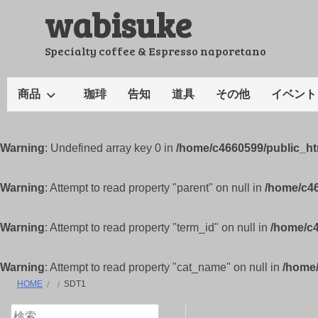
wabisuke
コ
ン
テ
Specialty coffee & Espresso naporetano
ン
ツ
商品
珈琲
告知
道具
その他
イベント
へ
ス
キ
Warning
: Undefined array key 0 in
/home/c4660599/public_h
ッ
プ
Warning
: Attempt to read property "parent" on null in
/home/c4
Warning
: Attempt to read property "term_id" on null in
/home/c
Warning
: Attempt to read property "cat_name" on null in
/home
HOME
SDT1