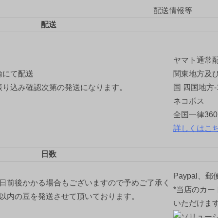
配送情報等
配送
ヤマト通常
輸にて配送
関東地方及び
振り込み確認次第の発送になります。
国 四国地方-
ネコポス
全国一律36
詳しくはこ
日数
Paypal、
2日前後かかる場合もございますので予めご了承く
*当店のカー
間以内の豆を発送させて頂いております。
いただけま