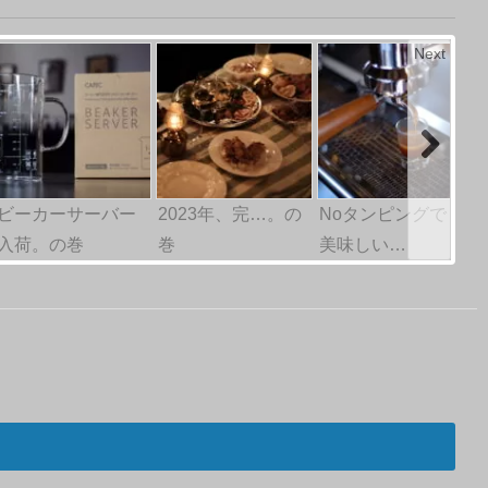
Next
ビーカーサーバー
2023年、完…。の
Noタンピングでも
入荷。の巻
巻
美味しい…