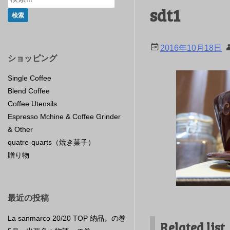
sdt1
2016年10月18日
ショッピング
Single Coffee
Blend Coffee
Coffee Utensils
Espresso Mchine & Coffee Grinder
& Other
quatre-quarts（焼き菓子）
贈り物
最近の投稿
La sanmarco 20/20 TOP 納品。の巻
Related list