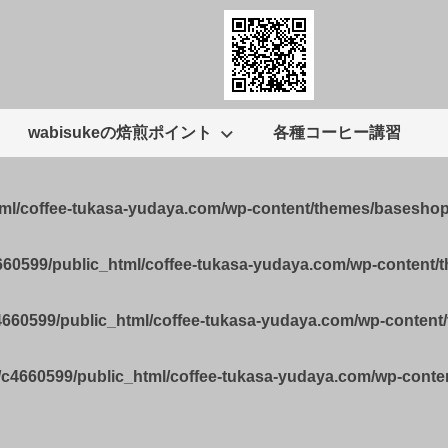
wabisukeの焙煎ポイント
各種コーヒー講習
tml/coffee-tukasa-yudaya.com/wp-content/themes/basesho
660599/public_html/coffee-tukasa-yudaya.com/wp-content
4660599/public_html/coffee-tukasa-yudaya.com/wp-conten
/c4660599/public_html/coffee-tukasa-yudaya.com/wp-cont