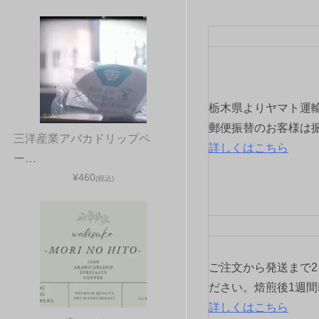
ビ
ゲ
ー
シ
栃木県よりヤマト運
ョ
郵便振替のお客様は
三洋産業アバカドリップペ
詳しくはこちら
ン
ー…
¥460
(税込)
ご注文から発送まで
ださい。焙煎後1週
詳しくはこちら