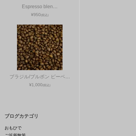
Espresso blen…
¥950
(税込)
ブラジル/ブルボン ピーベ…
¥1,000
(税込)
ブログカテゴリ
おもひで
ご近所散策