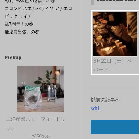
5月、出張色々物語。の巻
コロンビア/エルパライソ アナエロ
ビック ライチ
祝7周年！の巻
鹿児島出張。の巻
Pickup
5月22日（土）ペー
パード…
以前の記事へ
投
sdt1
稿
三洋産業スリーフォードリ
ナ
ッ…
¥450
(税込)