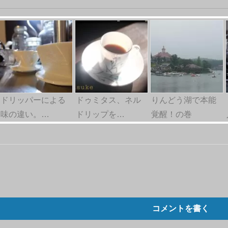
ドリッパーによる
ドゥミタス、ネル
りんどう湖で本能
味の違い。…
ドリップを…
覚醒！の巻
コメントを書く