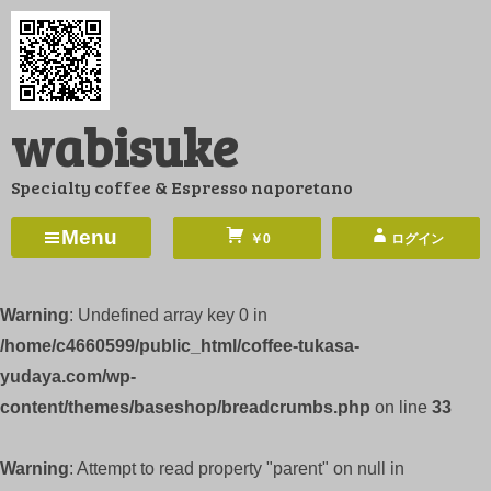
コ
ン
テ
ン
wabisuke
ツ
へ
Specialty coffee & Espresso naporetano
ス
キ
Menu
￥0
ログイン
ッ
プ
Warning
: Undefined array key 0 in
/home/c4660599/public_html/coffee-tukasa-
yudaya.com/wp-
content/themes/baseshop/breadcrumbs.php
on line
33
Warning
: Attempt to read property "parent" on null in