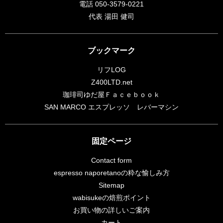
電話 050-3579-0221
代表 湯田 健司
ブックマーク
リフLOG
Z400LTD.net
珈琲司ゆだ屋Ｆａｃｅｂｏｏｋ
SAN MARCO エスプレッソ レバーマシン
固定ページ
Contact form
espresso naporetanoの粋な愉しみ方
Sitemap
wabisukeの焙煎ポイント
お買い物の詳しいご案内
カート