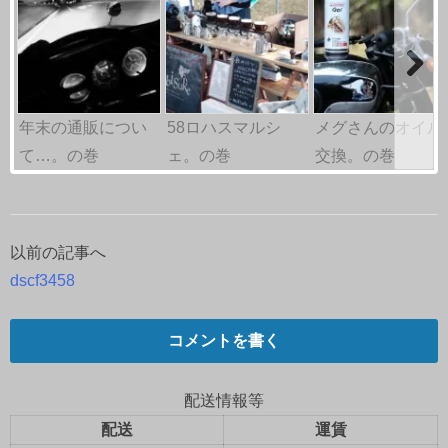
年末の通販につい
58ロハスマルシ
メグさんのオイル
て…。の巻
ェ。の巻
交換。の巻
以前の記事へ
投
dscf3458
稿
ナ
コメントを書く
ビ
配送情報等
ゲ
配送
運賃