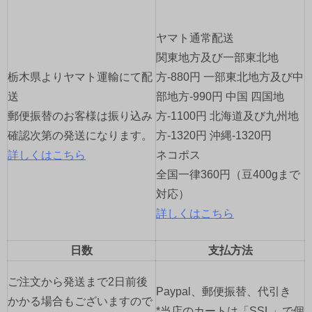
ー
ヤマト通常配送
シ
関東地方及び一部東北地
ョ
栃木県よりヤマト運輸にて配
方-880円 一部東北地方及び中
送
部地方-990円 中国 四国地
ン
郵便振替のお客様は振り込み
方-1100円 北海道及び九州地
確認次第の発送になります。
方-1320円 沖縄-1320円
詳しくはこちら
ネコポス
全国一律360円（豆400gまで
対応）
詳しくはこちら
日数
支払方法
ご注文から発送まで2日前後
Paypal、郵便振替、代引き
かかる場合もございますので
*当店のカートは「SSL」で個