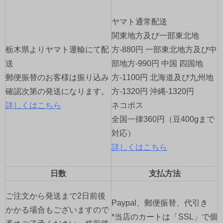
シ
ヤマト通常配送
ョ
関東地方及び一部東北地
栃木県よりヤマト運輸にて配
方-880円 一部東北地方及び中
ン
送
部地方-990円 中国 四国地
郵便振替のお客様は振り込み
方-1100円 北海道及び九州地
確認次第の発送になります。
方-1320円 沖縄-1320円
詳しくはこちら
ネコポス
全国一律360円（豆400gまで
対応）
詳しくはこちら
日数
支払方法
ご注文から発送まで2日前後
Paypal、郵便振替、代引き
かかる場合もございますので
*当店のカートは「SSL」で個