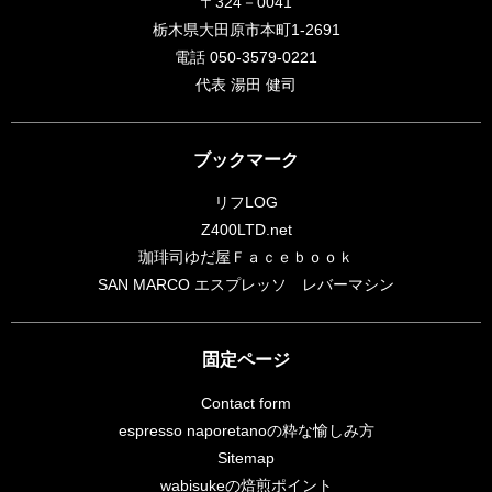
〒324－0041
栃木県大田原市本町1-2691
電話 050-3579-0221
代表 湯田 健司
ブックマーク
リフLOG
Z400LTD.net
珈琲司ゆだ屋Ｆａｃｅｂｏｏｋ
SAN MARCO エスプレッソ レバーマシン
固定ページ
Contact form
espresso naporetanoの粋な愉しみ方
Sitemap
wabisukeの焙煎ポイント