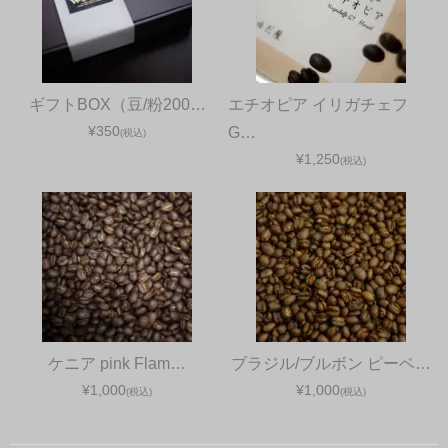
ギフトBOX（豆/粉200…
エチオピア イリガチェフ
¥350
G…
(税込)
¥1,250
(税込)
ケニア pink Flam…
ブラジル/ブルボン ピーベ…
¥1,000
¥1,000
(税込)
(税込)