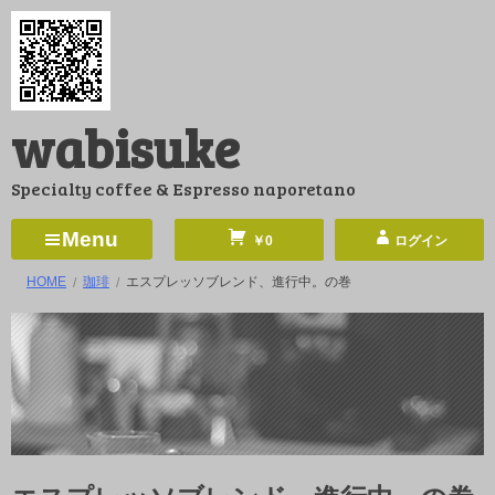
コ
ン
テ
ン
wabisuke
ツ
へ
Specialty coffee & Espresso naporetano
ス
キ
Menu
￥0
ログイン
ッ
HOME
珈琲
エスプレッソブレンド、進行中。の巻
プ