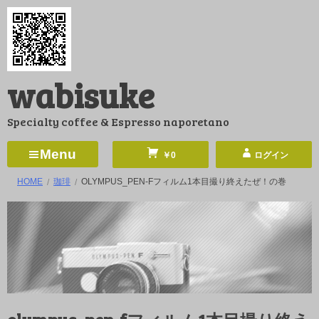
コ
ン
テ
ン
wabisuke
ツ
へ
Specialty coffee & Espresso naporetano
ス
キ
Menu
￥0
ログイン
ッ
HOME
珈琲
OLYMPUS_PEN-Fフィルム1本目撮り終えたぜ！の巻
プ