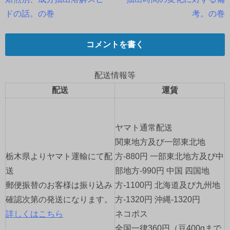
稿
ドの話。の巻
考。の巻
ナ
コメントを書く
ビ
ゲ
配送情報等
配送
運賃
ー
シ
ヤマト通常配送
ョ
関東地方及び一部東北地
栃木県よりヤマト運輸にて配
方-880円 一部東北地方及び中
ン
送
部地方-990円 中国 四国地
郵便振替のお客様は振り込み
方-1100円 北海道及び九州地
確認次第の発送になります。
方-1320円 沖縄-1320円
詳しくはこちら
ネコポス
全国一律360円（豆400gまで