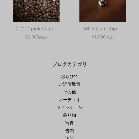
ケニア pink Flam…
M6-Steam chip…
¥1,000
¥1,980
(税込)
(税込)
ブログカテゴリ
おもひで
ご近所散策
その他
オーディオ
ファッション
乗り物
写真
告知
珈琲