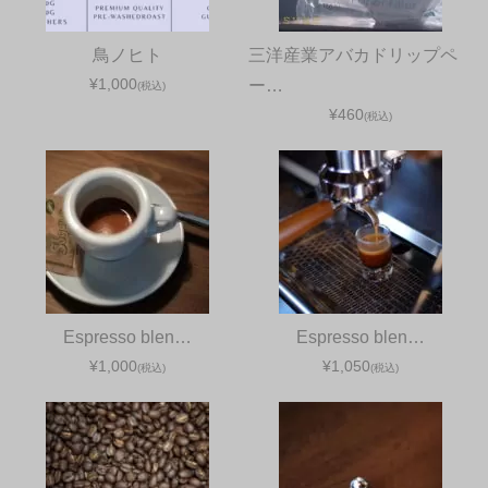
鳥ノヒト
三洋産業アバカドリップペ
¥1,000
ー…
(税込)
¥460
(税込)
Espresso blen…
Espresso blen…
¥1,000
¥1,050
(税込)
(税込)