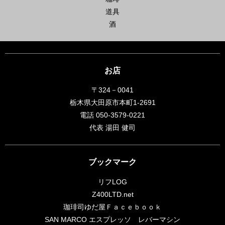
道具
酒
お店
〒324－0041
栃木県大田原市本町1-2691
電話 050-3579-0221
代表 湯田 健司
ブックマーク
リフLOG
Z400LTD.net
珈琲司ゆだ屋Ｆａｃｅｂｏｏｋ
SAN MARCO エスプレッソ レバーマシン