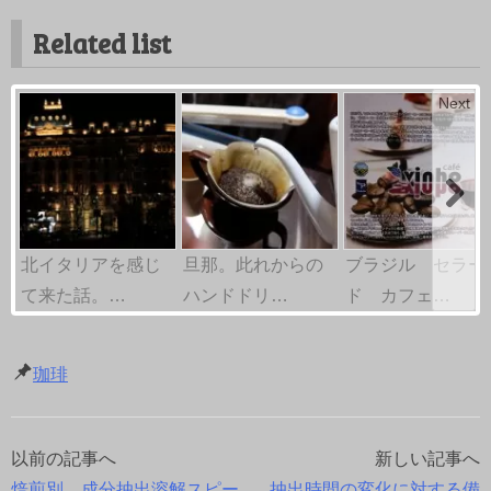
Related list
Next
北イタリアを感じ
旦那。此れからの
ブラジル セラー
て来た話。…
ハンドドリ…
ド カフェ…
珈琲
以前の記事へ
新しい記事へ
投
焙煎別、成分抽出溶解スピー
抽出時間の変化に対する備