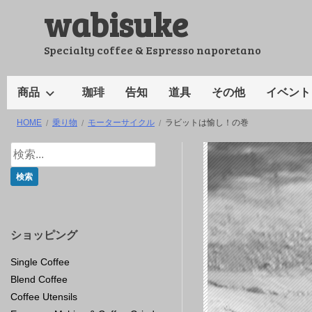
wabisuke
コ
ン
テ
Specialty coffee & Espresso naporetano
ン
ツ
商品
珈琲
告知
道具
その他
イベント
へ
HOME
乗り物
モーターサイクル
ラビットは愉し！の巻
ス
キ
ッ
プ
ショッピング
Single Coffee
Blend Coffee
Coffee Utensils