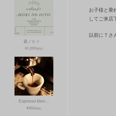
お子様と乗
してご来店
以前にＴさ
森ノヒト
¥1,000
(税込)
Espresso blen…
¥950
(税込)