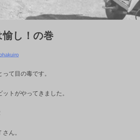
は愉し！の巻
ohakuiro
とって目の毒です。
ビットがやってきました。
！
Ｔさん。