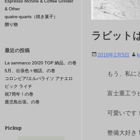
Espresso Mchine & Coffee Grinder
& Other
quatre-quarts（焼き菓子）
贈り物
ラビット
最近の投稿
2018年2月5日
k
La sanmarco 20/20 TOP 納品。の巻
5月、出張色々物語。の巻
もう、私に
コロンビア/エルパライソ アナエロ
ビック ライチ
富士重工ラ
祝7周年！の巻
鹿児島出張。の巻
可愛いです
Pickup
整備大好き