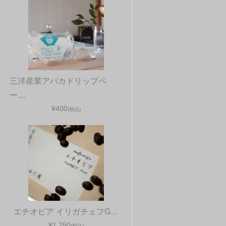
三洋産業アバカドリップペ
ー…
¥400
(税込)
エチオピア イリガチェフG…
¥1,250
(税込)