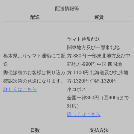
ビ
配送情報等
ゲ
配送
運賃
ー
ヤマト通常配送
シ
関東地方及び一部東北地
ョ
栃木県よりヤマト運輸にて配
方-880円 一部東北地方及び中
送
部地方-990円 中国 四国地
ン
郵便振替のお客様は振り込み
方-1100円 北海道及び九州地
確認次第の発送になります。
方-1320円 沖縄-1320円
詳しくはこちら
ネコポス
全国一律360円（豆400gまで
対応）
詳しくはこちら
日数
支払方法