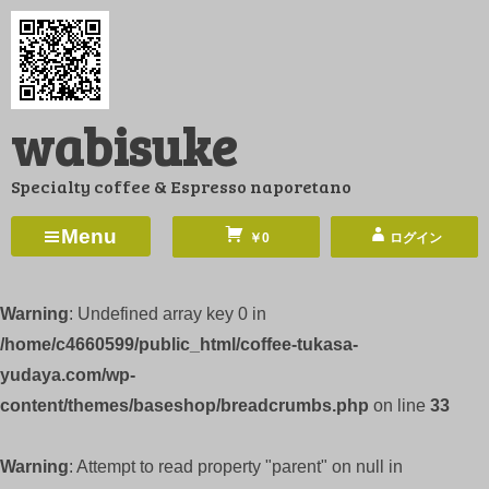
コ
ン
テ
ン
wabisuke
ツ
へ
Specialty coffee & Espresso naporetano
ス
キ
Menu
￥0
ログイン
ッ
プ
Warning
: Undefined array key 0 in
/home/c4660599/public_html/coffee-tukasa-
yudaya.com/wp-
content/themes/baseshop/breadcrumbs.php
on line
33
Warning
: Attempt to read property "parent" on null in