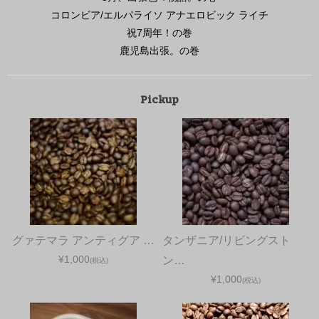
コロンビア/エルパライソ アナエロビック ライチ
祝7周年！の巻
鹿児島出張。の巻
Pickup
グァテマラ アンティグア …
タンザニア/リビングスト
¥1,000
ン…
(税込)
¥1,000
(税込)