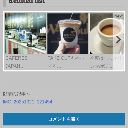
Related list
Next
CAFERES
TAKE OUTもやっ
今度はしっかりク
JAPAN…
てる…
レマ/ボデ…
以前の記事へ
投
IMG_20251021_121454
稿
ナ
コメントを書く