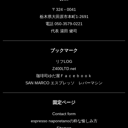
〒324－0041
栃木県大田原市本町1-2691
電話 050-3579-0221
代表 湯田 健司
ブックマーク
リフLOG
Z400LTD.net
珈琲司ゆだ屋Ｆａｃｅｂｏｏｋ
SAN MARCO エスプレッソ レバーマシン
固定ページ
Contact form
espresso naporetanoの粋な愉しみ方
Sitemap