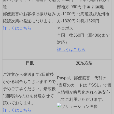
ン
送
部地方-990円 中国 四国地
郵便振替のお客様は振り込み
方-1100円 北海道及び九州地
確認次第の発送になります。
方-1320円 沖縄-1320円
詳しくはこちら
ネコポス
全国一律360円（豆400gまで
対応）
詳しくはこちら
日数
支払方法
ご注文から発送まで2日前後
Paypal、郵便振替、代引き
かかる場合もございますので
*当店のカートは「SSL」で個
予めご了承ください。焙煎後
人情報が暗号化される為安心
1週間以内の豆を発送させて
してご利用いただけます。
頂いております。
詳しくはこちら