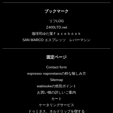
ブックマーク
リフLOG
Z400LTD.net
珈琲司ゆだ屋Ｆａｃｅｂｏｏｋ
SAN MARCO エスプレッソ レバーマシン
固定ページ
Contact form
espresso naporetanoの粋な愉しみ方
Sitemap
wabisukeの焙煎ポイント
お買い物の詳しいご案内
カート
ケータリングサービス
ドゥミタス、ネルドリップを喫する