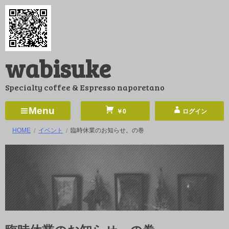
コ
ン
テ
ン
wabisuke
ツ
へ
Specialty coffee & Espresso naporetano
ス
キ
Menu
￥0
ログイン
ッ
HOME
イベント
臨時休業のお知らせ。の巻
プ