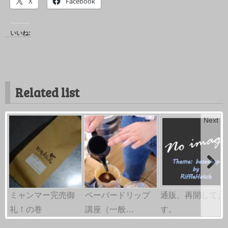
X
Facebook
いいね:
Related list
Next
ミャンマー完売御
ペーパードリップ
通販、再開してま
礼！の巻
講座（一般…
す。