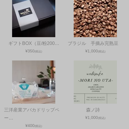
ギフトBOX（豆/粉200…
ブラジル 手摘み完熟豆
¥350
¥1,000
(税込)
(税込)
三洋産業アバカドリップペ
森ノ詩
¥1,000
ー…
(税込)
¥400
(税込)