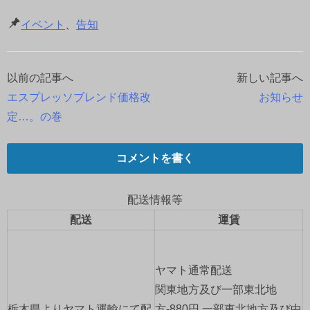
イベント
、
告知
以前の記事へ
新しい記事へ
投
エスプレッソブレンド価格改
お知らせ
稿
定…。の巻
ナ
コメントを書く
ビ
ゲ
配送情報等
配送
運賃
ー
シ
ヤマト通常配送
ョ
関東地方及び一部東北地
栃木県よりヤマト運輸にて配
方-880円 一部東北地方及び中