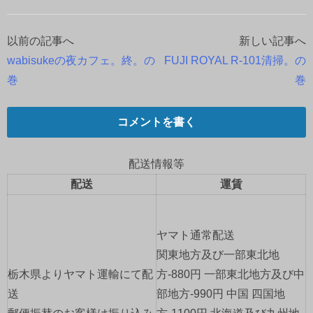
以前の記事へ
新しい記事へ
投
wabisukeの夜カフェ。終。の
FUJI ROYAL R-101清掃。の
稿
巻
巻
ナ
コメントを書く
ビ
ゲ
配送情報等
配送
運賃
ー
シ
ヤマト通常配送
ョ
関東地方及び一部東北地
栃木県よりヤマト運輸にて配
方-880円 一部東北地方及び中
ン
送
部地方-990円 中国 四国地