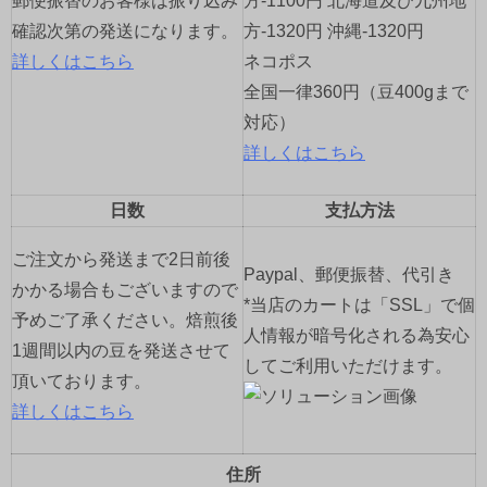
郵便振替のお客様は振り込み
方-1100円 北海道及び九州地
確認次第の発送になります。
方-1320円 沖縄-1320円
詳しくはこちら
ネコポス
全国一律360円（豆400gまで
対応）
詳しくはこちら
日数
支払方法
ご注文から発送まで2日前後
Paypal、郵便振替、代引き
かかる場合もございますので
*当店のカートは「SSL」で個
予めご了承ください。焙煎後
人情報が暗号化される為安心
1週間以内の豆を発送させて
してご利用いただけます。
頂いております。
詳しくはこちら
住所