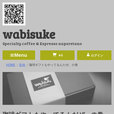
コ
ン
テ
ン
wabisuke
ツ
へ
Specialty coffee & Espresso naporetano
ス
キ
Menu
￥0
ログイン
ッ
HOME
告知
珈琲ギフトもやってるんだぜ。の巻
プ