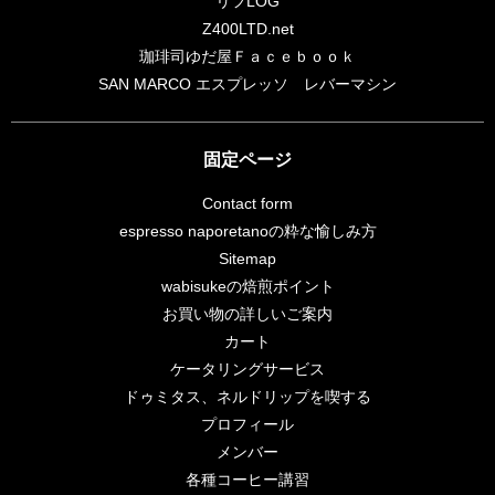
リフLOG
Z400LTD.net
珈琲司ゆだ屋Ｆａｃｅｂｏｏｋ
SAN MARCO エスプレッソ レバーマシン
固定ページ
Contact form
espresso naporetanoの粋な愉しみ方
Sitemap
wabisukeの焙煎ポイント
お買い物の詳しいご案内
カート
ケータリングサービス
ドゥミタス、ネルドリップを喫する
プロフィール
メンバー
各種コーヒー講習