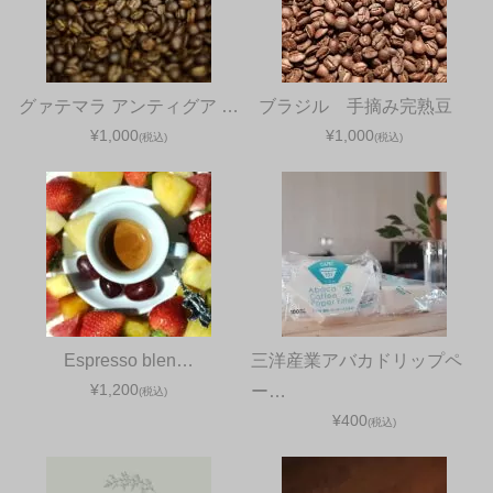
グァテマラ アンティグア …
ブラジル 手摘み完熟豆
¥1,000
¥1,000
(税込)
(税込)
Espresso blen…
三洋産業アバカドリップペ
¥1,200
ー…
(税込)
¥400
(税込)