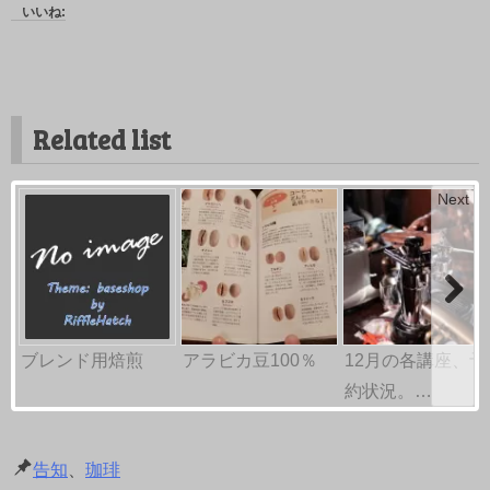
いいね:
Related list
Next
ブレンド用焙煎
アラビカ豆100％
12月の各講座、予
約状況。…
告知
、
珈琲