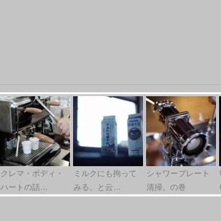
クレマ・ボディ・
ミルクにも拘って
シャワープレート
ハートの話…
みる。と云…
清掃。の巻