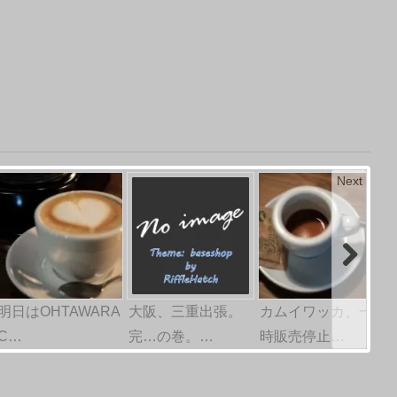
Next
明日はOHTAWARA
大阪、三重出張。
カムイワッカ、一
C…
完…の巻。…
時販売停止…