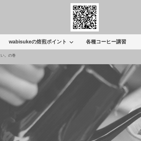
wabisukeの焙煎ポイント
各種コーヒー講習
違い。の巻