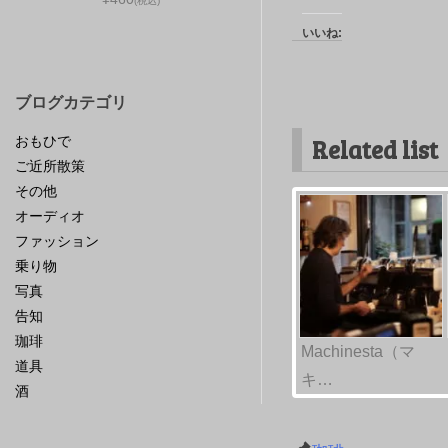
(税込)
いいね:
ブログカテゴリ
おもひで
Related list
ご近所散策
その他
オーディオ
ファッション
乗り物
写真
告知
珈琲
Machinesta（マ
道具
キ…
酒