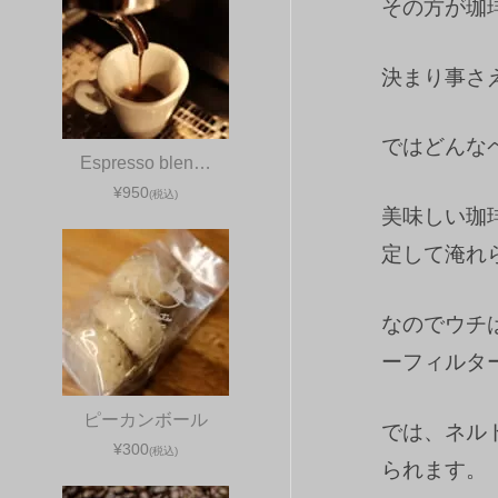
その方が珈
決まり事さ
ではどんな
Espresso blen…
¥950
(税込)
美味しい珈
定して淹れ
なのでウチ
ーフィルタ
ピーカンボール
では、ネル
¥300
(税込)
られます。