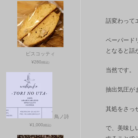
話変わって
ペーパード
となると話
ビスコッティ
¥280
(税込)
当然です。
抽出気圧が
其処をさっ
鳥ノ詩
¥1,000
(税込)
で、美味し