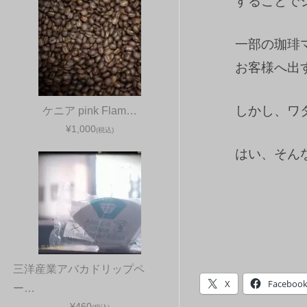
することで
一部の珈琲
お客様へ出
しかし、ワ
ケニア pink Flam…
¥1,000
(税込)
はい、そん
三洋産業アバカドリップペ
X
Faceboo
ー…
¥460