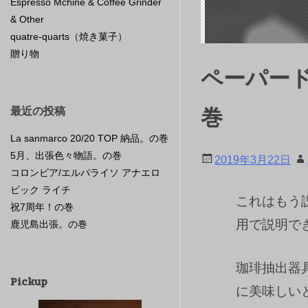
Espresso Mchine & Coffee Grinder
& Other
quatre-quarts（焼き菓子）
贈り物
ペーパー
巻
最近の投稿
La sanmarco 20/20 TOP 納品。の巻
5月、出張色々物語。の巻
2019年3月22日
コロンビア/エルパライソ アナエロ
ビック ライチ
これはもう
祝7周年！の巻
用で説明で
鹿児島出張。の巻
珈琲抽出器
Pickup
に美味しい