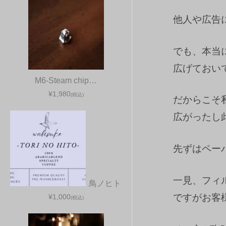
他人や広告
でも、本当
広げておい
M6-Steam chip…
¥1,980
(税込)
だからこそ
広がったし
先ずはペー
一見、フィ
鳥ノヒト
ですがお客
¥1,000
(税込)