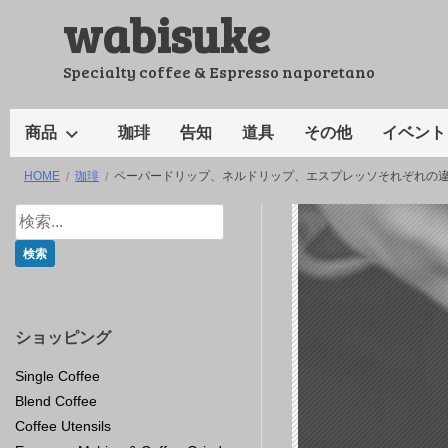
wabisuke
コ
ン
テ
Specialty coffee & Espresso naporetano
ン
ツ
商品
珈琲
告知
道具
その他
イベント
へ
HOME
珈琲
ペーパードリップ、ネルドリップ、エスプレッソそれぞれの
ス
キ
ッ
プ
ショッピング
Single Coffee
Blend Coffee
Coffee Utensils