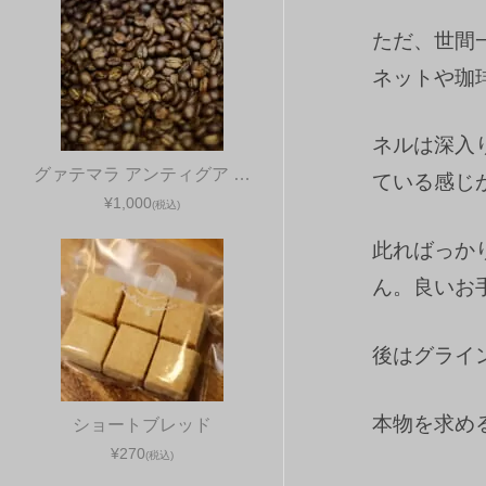
ただ、世間
ネットや珈
ネルは深入
グァテマラ アンティグア …
ている感じ
¥1,000
(税込)
此ればっか
ん。良いお
後はグライ
本物を求め
ショートブレッド
¥270
(税込)