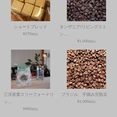
ショートブレッド
タンザニア/リビングスト
¥270
ン…
(税込)
¥1,000
(税込)
三洋産業スリーフォードリ
ブラジル 手摘み完熟豆
¥1,000
ッ…
(税込)
¥450
(税込)