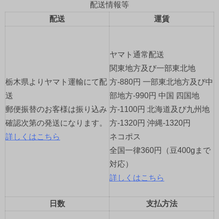
ゲ
配送情報等
配送
運賃
ー
シ
ヤマト通常配送
ョ
関東地方及び一部東北地
栃木県よりヤマト運輸にて配
方-880円 一部東北地方及び中
ン
送
部地方-990円 中国 四国地
郵便振替のお客様は振り込み
方-1100円 北海道及び九州地
確認次第の発送になります。
方-1320円 沖縄-1320円
詳しくはこちら
ネコポス
全国一律360円（豆400gまで
対応）
詳しくはこちら
日数
支払方法