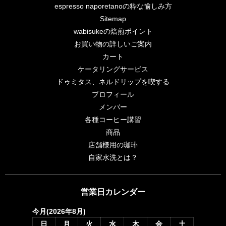
espresso naporetanoの粋な愉しみ方
Sitemap
wabisukeの焙煎ポイント
お買い物の詳しいご案内
カート
ケータリングサービス
ドゥミタス、ネルドリップを喫する
プロフィール
メンバー
各種コーヒー講習
商品
店舗様用の珈琲
自家水洗とは？
営業日カレンダー
今月(2026年8月)
日
月
火
水
木
金
土