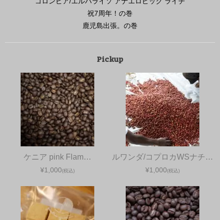
コロンビア/エルパライソ アナエロビック ライチ
祝7周年！の巻
鹿児島出張。の巻
Pickup
ケニア pink Flam…
ルワンダ/コプロカWSナチ…
¥1,000
¥1,000
(税込)
(税込)