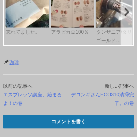
忘れてました。
アラビカ豆100％
タンザニア/タリメ
ゴールド…
珈琲
以前の記事へ
新しい記事へ
投
エスプレッソ講座、始まる
デロンギさんECO310清掃完
稿
よ！の巻
了。の巻
ナ
コメントを書く
ビ