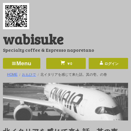
コ
ン
テ
ン
wabisuke
ツ
へ
Specialty coffee & Espresso naporetano
ス
キ
Menu
￥0
ログイン
ッ
HOME
おもひで
北イタリアを感じて来た話。其の壱。の巻
プ