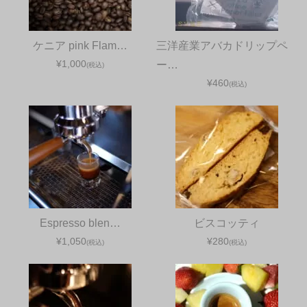
ケニア pink Flam…
三洋産業アバカドリップペ
¥1,000
ー…
(税込)
¥460
(税込)
Espresso blen…
ビスコッティ
¥1,050
¥280
(税込)
(税込)