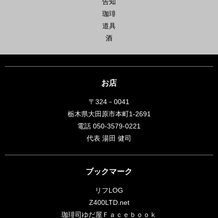
告知
珈琲
道具
酒
お店
〒324－0041
栃木県大田原市本町1-2691
電話 050-3579-0221
代表 湯田 健司
ブックマーク
リフLOG
Z400LTD.net
珈琲司ゆだ屋Ｆａｃｅｂｏｏｋ