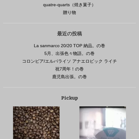
quatre-quarts（焼き菓子）
贈り物
最近の投稿
La sanmarco 20/20 TOP 納品。の巻
5月、出張色々物語。の巻
コロンビア/エルパライソ アナエロビック ライチ
祝7周年！の巻
鹿児島出張。の巻
Pickup