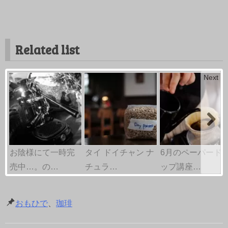
Related list
Next
お陰様にて一時完
タイ ドイチャン ナ
6月のペーパード
売中…。の…
チュラ…
ップ講座…
おもひで
、
珈琲