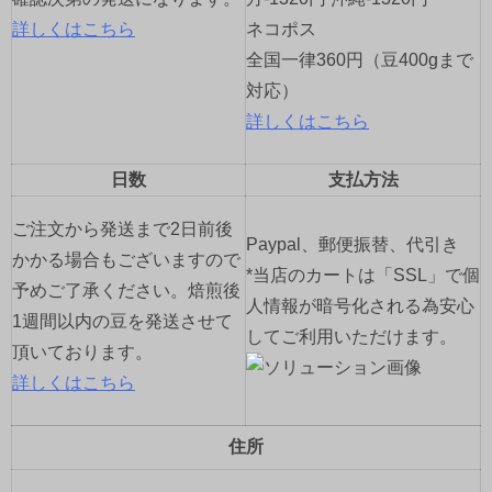
詳しくはこちら
ネコポス
全国一律360円（豆400gまで
対応）
詳しくはこちら
日数
支払方法
ご注文から発送まで2日前後
Paypal、郵便振替、代引き
かかる場合もございますので
*当店のカートは「SSL」で個
予めご了承ください。焙煎後
人情報が暗号化される為安心
1週間以内の豆を発送させて
してご利用いただけます。
頂いております。
詳しくはこちら
住所