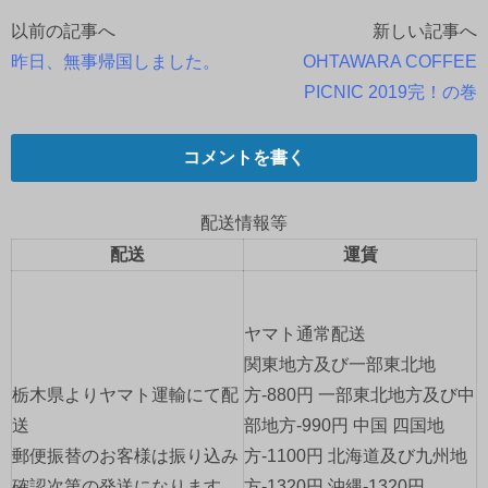
以前の記事へ
新しい記事へ
投
昨日、無事帰国しました。
OHTAWARA COFFEE
稿
PICNIC 2019完！の巻
ナ
コメントを書く
ビ
ゲ
配送情報等
配送
運賃
ー
シ
ヤマト通常配送
ョ
関東地方及び一部東北地
栃木県よりヤマト運輸にて配
方-880円 一部東北地方及び中
ン
送
部地方-990円 中国 四国地
郵便振替のお客様は振り込み
方-1100円 北海道及び九州地
確認次第の発送になります。
方-1320円 沖縄-1320円