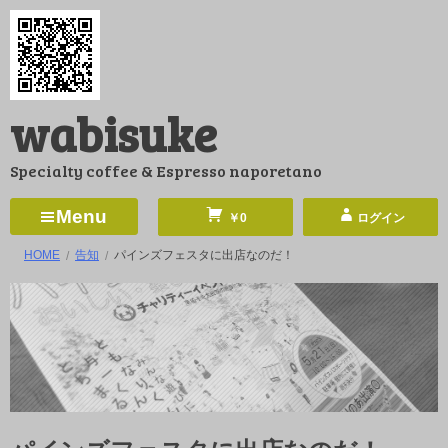
コ
ン
テ
ン
wabisuke
ツ
へ
Specialty coffee & Espresso naporetano
ス
キ
Menu
￥0
ログイン
ッ
HOME
告知
パインズフェスタに出店なのだ！
プ