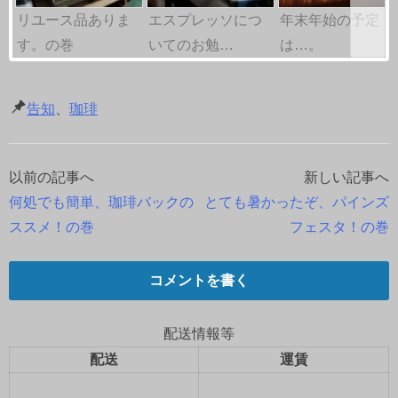
リユース品ありま
エスプレッソにつ
年末年始の予定
す。の巻
いてのお勉…
は…。
告知
、
珈琲
以前の記事へ
新しい記事へ
投
何処でも簡単、珈琲バックの
とても暑かったぞ、パインズ
稿
ススメ！の巻
フェスタ！の巻
ナ
コメントを書く
ビ
ゲ
配送情報等
配送
運賃
ー