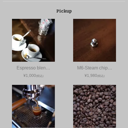
Pickup
Espresso blen…
M6-Steam chip…
¥1,000
¥1,980
(税込)
(税込)