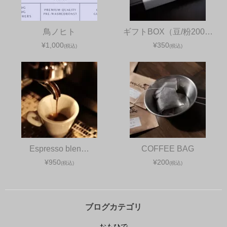
鳥ノヒト
ギフトBOX（豆/粉200…
¥1,000
¥350
(税込)
(税込)
Espresso blen…
COFFEE BAG
¥950
¥200
(税込)
(税込)
ブログカテゴリ
おもひで