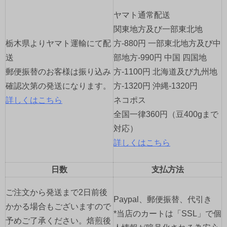
シ
ヤマト通常配送
ョ
関東地方及び一部東北地
栃木県よりヤマト運輸にて配
方-880円 一部東北地方及び中
ン
送
部地方-990円 中国 四国地
郵便振替のお客様は振り込み
方-1100円 北海道及び九州地
確認次第の発送になります。
方-1320円 沖縄-1320円
詳しくはこちら
ネコポス
全国一律360円（豆400gまで
対応）
詳しくはこちら
日数
支払方法
ご注文から発送まで2日前後
Paypal、郵便振替、代引き
かかる場合もございますので
*当店のカートは「SSL」で個
予めご了承ください。焙煎後