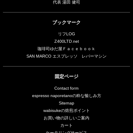
代表 湯田 健司
ブックマーク
リフLOG
Z400LTD.net
珈琲司ゆだ屋Ｆａｃｅｂｏｏｋ
SAN MARCO エスプレッソ レバーマシン
固定ページ
Contact form
espresso naporetanoの粋な愉しみ方
Sitemap
wabisukeの焙煎ポイント
お買い物の詳しいご案内
カート
ケータリングサービス