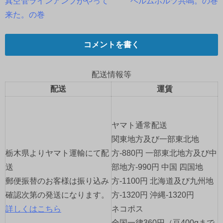
真空管ラインアンプがやって
ヘルムホルツ共鳴。の巻
稿
来た。の巻
ナ
コメントを書く
ビ
ゲ
配送情報等
配送
運賃
ー
シ
ヤマト通常配送
ョ
関東地方及び一部東北地
栃木県よりヤマト運輸にて配
方-880円 一部東北地方及び中
ン
送
部地方-990円 中国 四国地
郵便振替のお客様は振り込み
方-1100円 北海道及び九州地
確認次第の発送になります。
方-1320円 沖縄-1320円
詳しくはこちら
ネコポス
全国一律360円（豆400gまで