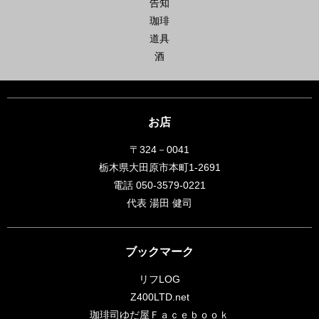
告知
珈琲
道具
酒
お店
〒324－0041
栃木県大田原市本町1-2691
電話 050-3579-0221
代表 湯田 健司
ブックマーク
リフLOG
Z400LTD.net
珈琲司ゆだ屋Ｆａｃｅｂｏｏｋ