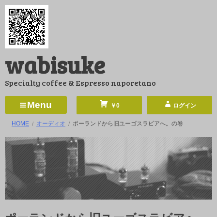
コ
ン
テ
ン
wabisuke
ツ
へ
Specialty coffee & Espresso naporetano
ス
キ
Menu
￥0
ログイン
ッ
HOME
オーディオ
ポーランドから旧ユーゴスラビアへ。の巻
プ