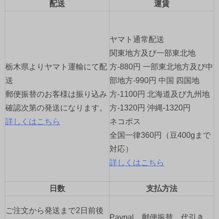
ゲ
配送
運賃
ー
ヤマト通常配送
シ
関東地方及び一部東北地
ョ
栃木県よりヤマト運輸にて配
方-880円 一部東北地方及び中
送
部地方-990円 中国 四国地
ン
郵便振替のお客様は振り込み
方-1100円 北海道及び九州地
確認次第の発送になります。
方-1320円 沖縄-1320円
詳しくはこちら
ネコポス
全国一律360円（豆400gまで
対応）
詳しくはこちら
日数
支払方法
ご注文から発送まで2日前後
Paypal、郵便振替、代引き