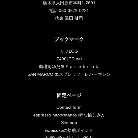
栃木県大田原市本町1-2691
電話 050-3579-0221
代表 湯田 健司
ブックマーク
リフLOG
Z400LTD.net
珈琲司ゆだ屋Ｆａｃｅｂｏｏｋ
SAN MARCO エスプレッソ レバーマシン
固定ページ
Contact form
espresso naporetanoの粋な愉しみ方
Sitemap
wabisukeの焙煎ポイント