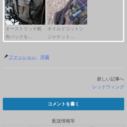
オーストリッチ帆
オイルドコットン
布バックを…
ジャケット…
ファッション
、
洋服
新しい記事へ
投
レッドウィング
稿
ナ
コメントを書く
ビ
配送情報等