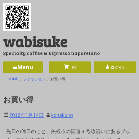
コ
ン
テ
ン
wabisuke
ツ
へ
Specialty coffee & Espresso naporetano
ス
キ
Menu
￥0
ログイン
ッ
HOME
ファッション
お買い得
プ
お買い得
2016年1月14日
kohakuiro
先日の休日のこと、矢板市の国道４号線沿いにあるブッ