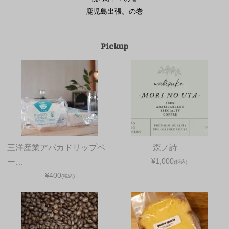
鹿児島出張。の巻
Pickup
三洋産業アバカドリップペ
森ノ詩
¥1,000
ー…
(税込)
¥400
(税込)