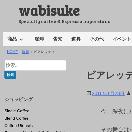
wabisuke
コ
ン
テ
Specialty coffee & Espresso naporetano
ン
ツ
商品
珈琲
告知
道具
その他
イベント
へ
HOME
珈琲
ビアレッティ
ス
キ
ッ
ビアレッ
プ
2016年1月28日
ショッピング
今、深夜に
Single Coffee
Blend Coffee
Coffee Utensils
その舞台は