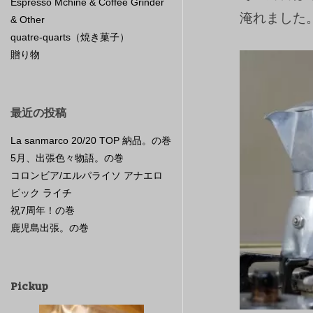
Espresso Mchine & Coffee Grinder
淹れました
& Other
quatre-quarts（焼き菓子）
贈り物
最近の投稿
La sanmarco 20/20 TOP 納品。の巻
5月、出張色々物語。の巻
コロンビア/エルパライソ アナエロ
ビック ライチ
祝7周年！の巻
鹿児島出張。の巻
Pickup