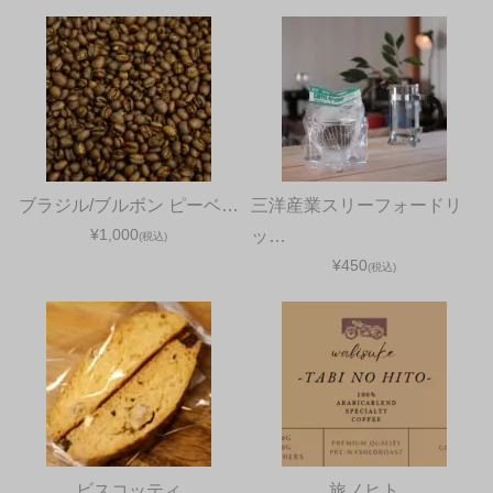
ブラジル/ブルボン ピーベ…
三洋産業スリーフォードリ
¥1,000
ッ…
(税込)
¥450
(税込)
ビスコッティ
旅ノヒト