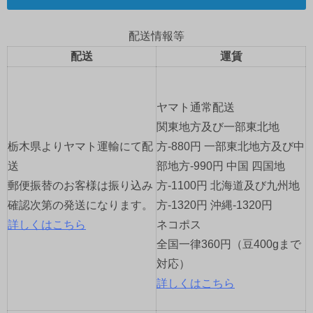
ビ
ゲ
配送情報等
配送
運賃
ー
シ
ヤマト通常配送
ョ
関東地方及び一部東北地
栃木県よりヤマト運輸にて配
方-880円 一部東北地方及び中
ン
送
部地方-990円 中国 四国地
郵便振替のお客様は振り込み
方-1100円 北海道及び九州地
確認次第の発送になります。
方-1320円 沖縄-1320円
詳しくはこちら
ネコポス
全国一律360円（豆400gまで
対応）
詳しくはこちら