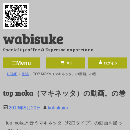
コ
ン
テ
ン
wabisuke
ツ
へ
Specialty coffee & Espresso naporetano
ス
キ
Menu
￥0
ログイン
ッ
HOME
珈琲
TOP MOKA（マキネッタ）の動画。の巻
プ
top moka（マキネッタ）の動画。の巻
2019年5月20日
kohakuiro
top mokaと云うマキネッタ（蛇口タイプ）の動画を撮っ