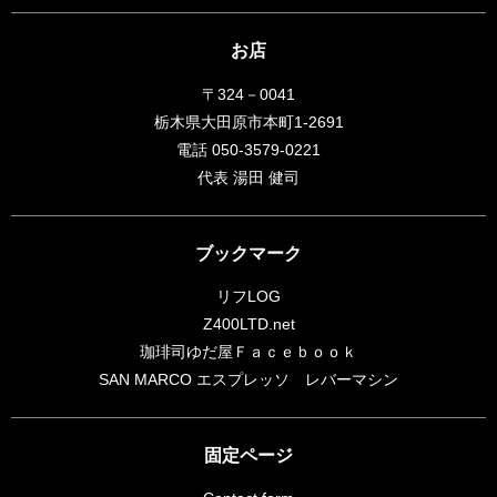
お店
〒324－0041
栃木県大田原市本町1-2691
電話 050-3579-0221
代表 湯田 健司
ブックマーク
リフLOG
Z400LTD.net
珈琲司ゆだ屋Ｆａｃｅｂｏｏｋ
SAN MARCO エスプレッソ レバーマシン
固定ページ