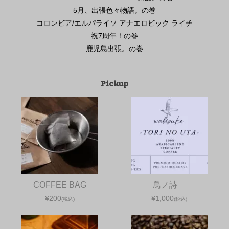
5月、出張色々物語。の巻
コロンビア/エルパライソ アナエロビック ライチ
祝7周年！の巻
鹿児島出張。の巻
Pickup
COFFEE BAG
鳥ノ詩
¥200
¥1,000
(税込)
(税込)