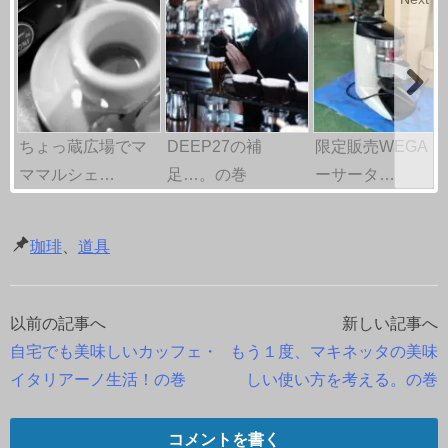
ちょっ蔵広場でマ
DEEP27の補
限定販売WEGAド
ママルシェ…
足…。の巻
ーサータ…
珈琲
、
道具
以前の記事へ
新しい記事へ
投
自宅でも美味しいカッフェ・
もう１度、マキネッタの美味
稿
イタリアーノ生活！の巻
しい使い方を考える。の巻
ナ
コメントを書く