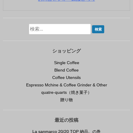
ショッピング
Single Coffee
Blend Coffee
Coffee Utensils
Espresso Mchine & Coffee Grinder & Other
quatre-quarts（焼き菓子）
贈り物
最近の投稿
La sanmarco 20/20 TOP 納品。の巻