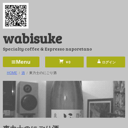
コ
ン
テ
ン
wabisuke
ツ
へ
Specialty coffee & Espresso naporetano
ス
キ
Menu
￥0
ログイン
ッ
HOME
酒
東力士のにごり酒
プ