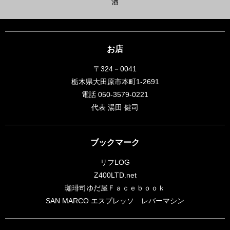
酒
お店
〒324－0041
栃木県大田原市本町1-2691
電話 050-3579-0221
代表 湯田 健司
ブックマーク
リフLOG
Z400LTD.net
珈琲司ゆだ屋Ｆａｃｅｂｏｏｋ
SAN MARCO エスプレッソ レバーマシン