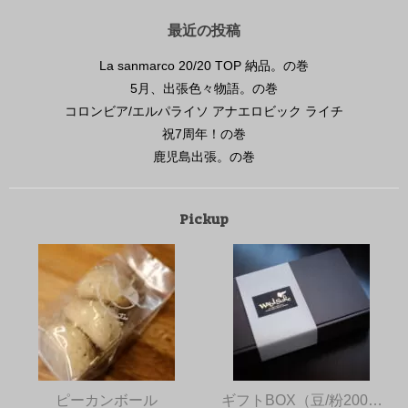
最近の投稿
La sanmarco 20/20 TOP 納品。の巻
5月、出張色々物語。の巻
コロンビア/エルパライソ アナエロビック ライチ
祝7周年！の巻
鹿児島出張。の巻
Pickup
ピーカンボール
ギフトBOX（豆/粉200…