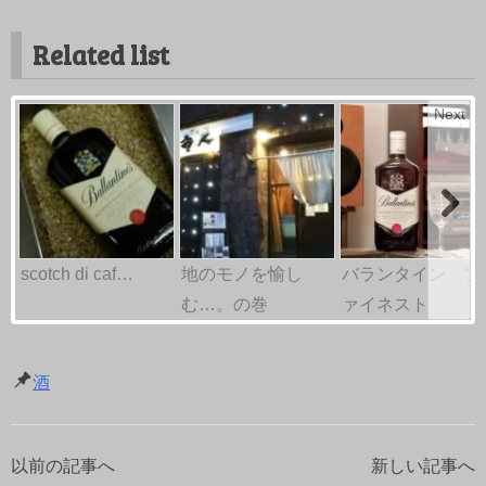
Related list
Next
scotch di caf…
地のモノを愉し
バランタイン フ
む…。の巻
ァイネスト
酒
以前の記事へ
新しい記事へ
投