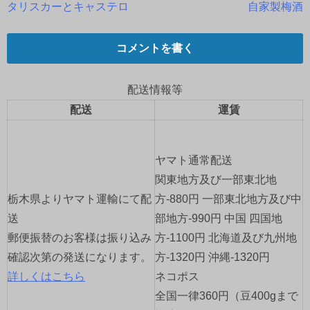
タリスカーとキャステロ
自家製梅酒
稿
ナ
コメントを書く
ビ
配送情報等
ゲ
配送
運賃
ー
ヤマト通常配送
シ
関東地方及び一部東北地
ョ
栃木県よりヤマト運輸にて配
方-880円 一部東北地方及び中
送
部地方-990円 中国 四国地
ン
郵便振替のお客様は振り込み
方-1100円 北海道及び九州地
確認次第の発送になります。
方-1320円 沖縄-1320円
詳しくはこちら
ネコポス
全国一律360円（豆400gまで